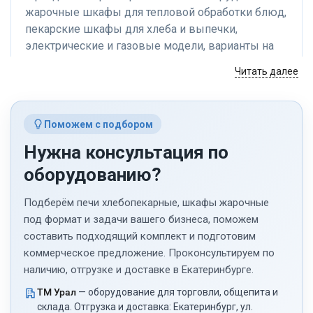
остальном шкаф
переставлять противни
жарочные шкафы для тепловой обработки блюд,
простой и понятный:
и подстраиваться.
пекарские шкафы для хлеба и выпечки,
минимум управления,
По вместимости нам
хорошая вместимость
электрические и газовые модели, варианты на
хватает. Противни
и никаких лишних
нормального размера,
одну, две и три секции. При выборе важно
Читать далее
функций. Для
для столовой за одну
учитывать назначение, количество уровней,
ежедневной работы
загрузку получается
температурный режим, мощность, подключение
подошёл.
приготовить
и формат кухни.
приличную партию.
Поможем с подбором
Единственное, перед
Нужна консультация по
покупкой обязательно
смотрите подключение:
Кратко о категории
оборудованию?
нужна линия на 380 В,
это не бытовой духовой
жарочные шкафы для кафе,
Подберём печи хлебопекарные, шкафы жарочные
шкаф, который просто в
столовых и пищеблоков;
под формат и задачи вашего бизнеса, поможем
розетку воткнул.
составить подходящий комплект и подготовим
Конвекции здесь нет,
пекарские шкафы для хлеба и
но мы это понимали
коммерческое предложение. Проконсультируем по
выпечки;
заранее. Для наших
наличию, отгрузке и доставке в Екатеринбурге.
задач — запечь,
электрические и газовые модели;
ТМ Урал
— оборудование для торговли, общепита и
прожарить, довести
склада. Отгрузка и доставка: Екатеринбург, ул.
блюдо до готовности —