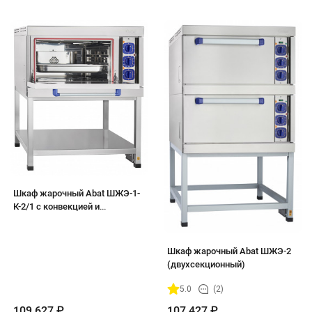
Шкаф жарочный Abat ШЖЭ-1-
К-2/1 с конвекцией и
пароувлажнением
(односекционный)
Шкаф жарочный Abat ШЖЭ-2
(двухсекционный)
5.0
(2)
109 627
₽
107 427
₽