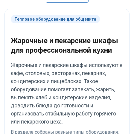
Главное преимущество
постоянно не хватало
для нас — две
— пока одно блюдо
отдельные камеры.
стоит в шкафу, другое
Тепловое оборудование для общепита
Можно одновременно
уже ждёт своей
поставить разные
очереди.
продукты и выставить
С двумя секциями
Жарочные и пекарские шкафы
для них свои режимы.
стало заметно удобнее.
Нагрев регулируется
Можно в одной камере
для профессиональной кухни
отдельно сверху и
поставить, например,
снизу, поэтому к
запеканку, а во второй
Жарочные и пекарские шкафы используют в
особенностям шкафа
мясо или овощи. По
быстро
управлению всё
кафе, столовых, ресторанах, пекарнях,
приспособились.
просто, без лишних
кондитерских и пищеблоках. Такое
кнопок, повара быстро
оборудование помогает запекать, жарить,
До нужной
привыкли. Верхний и
температуры
выпекать хлеб и кондитерские изделия,
нижний нагрев
оборудование выходит
регулируются
доводить блюда до готовности и
не моментально,
отдельно, это
организовать стабильную работу горячего
поэтому запускаем его
пригодилось для блюд
или пекарского цеха.
примерно за 20 минут
с корочкой — не
до загрузки. В
приходится постоянно
В разделе собраны разные типы оборудования: