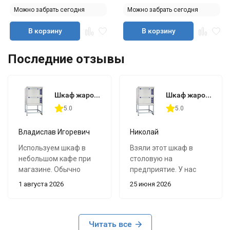
Можно забрать сегодня
Можно забрать сегодня
В корзину
В корзину
Последние отзывы
Шкаф жарочный Abat ШЖЭ-2 (двухсекционный)
Шкаф жарочный Abat ШЖЭ-2 (двухсекционный)
5.0
5.0
Владислав Игоревич
Николай
Используем шкаф в
Взяли этот шкаф в
небольшом кафе при
столовую на
магазине. Обычно
предприятие. У нас
заранее готовим в нём
каждый день готовка
1 августа 2026
25 июня 2026
выпечку и горячие
партиями: запеканки,
блюда перед вечерним
мясо, рыба, гарниры,
часом пик.
иногда полуфабрикаты.
Читать все
До этого одной камеры