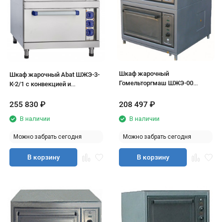
Шкаф жарочный
Шкаф жарочный Abat ШЖЭ-3-
Гомельторгмаш ШЖЭ-00
К-2/1 с конвекцией и
(трехсекционный)
пароувлажнением
(трехсекционный)
255 830
₽
208 497
₽
В наличии
В наличии
Можно забрать сегодня
Можно забрать сегодня
В корзину
В корзину