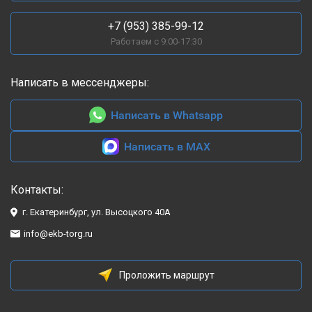
булочек, пирогов и кондитерских изделий,
лучше смотреть пекарские шкафы. Для
+7 (953) 385-99-12
интенсивной работы важны количество секций,
Работаем с 9:00-17:30
вместимость, температура и тип подключения.
Написать в мессенджеры:
Написать в Whatsapp
01
Написать в MAX
Для столовой
Контакты:
г. Екатеринбург, ул. Высоцкого 40А
Подходят жарочные шкафы на 2–3 секции с
хорошей вместимостью, запасом по мощности и
info@ekb-torg.ru
удобной загрузкой противней.
Проложить маршрут