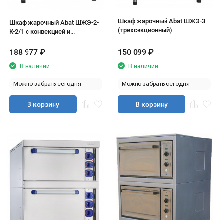
Шкаф жарочный Abat ШЖЭ-3
Шкаф жарочный Abat ШЖЭ-2-
(трехсекционный)
К-2/1 с конвекцией и
пароувлажнением
(двухсекционный)
188 977
₽
150 099
₽
В наличии
В наличии
Можно забрать сегодня
Можно забрать сегодня
В корзину
В корзину