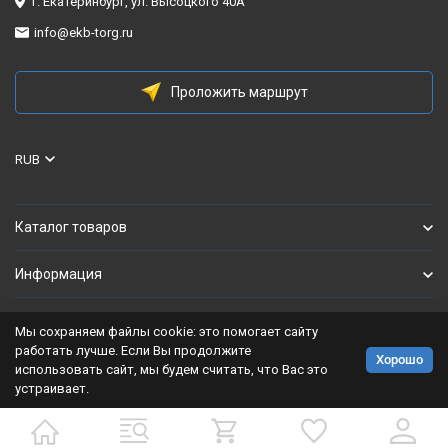
г. Екатеринбург, ул. Высоцкого 40А
info@ekb-torg.ru
Проложить маршрут
RUB
Каталог товаров
Информация
Мы сохраняем файлы cookie: это помогает сайту
Политика персональных данных
работать лучше. Если Вы продолжите
Хорошо
использовать сайт, мы будем считать, что Вас это
Разработано в
bodysite.ru
устраивает.