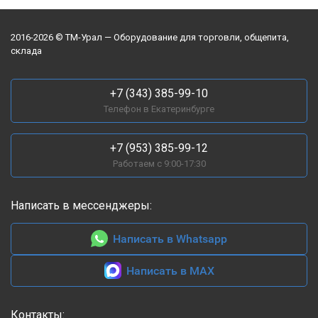
повар стоит на смене.
Пришел новенький,
2016-2026 © ТМ-Урал — Оборудование для торговли, общепита,
ткнул в нужную
склада
программу, и всё,
партия готова. Меньше
брака, меньше нервов.
+7 (343) 385-99-10
Телефон в Екатеринбурге
Подключали сами, 380В
кинули без проблем. А
вот с паром пришлось
+7 (953) 385-99-12
повозиться —
Работаем с 9:00-17:30
вызывали сантехника,
чтобы нормально
Написать в мессенджеры:
врезать в водопровод,
шланги там, краник
поставить. Но это
Написать в Whatsapp
разовая история, зато
потом забыли.
Написать в MAX
В общем, аппарат
рабочий. Не идеальная
Контакты: