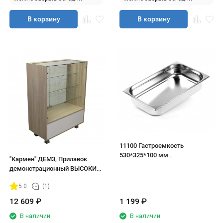
В корзину
В корзину
11100 Гастроемкость
530*325*100 мм
"Кармен" ДЕМ3, Прилавок
нержавеющая сталь
демонстрационный ВЫСОКИЙ
850*450*1150
5.0
(1)
12 609
₽
1 199
₽
В наличии
В наличии