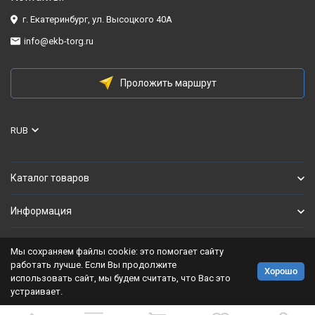
сказка, но свои деньги
г. Екатеринбург, ул. Высоцкого 40А
отрабатывает честно.
Выпечка стала
info@ekb-torg.ru
предсказуемой, а это в
нашем деле главное.
Проложить маршрут
RUB
Каталог товаров
Информация
Мы сохраняем файлы cookie: это помогает сайту
Политика персональных данных
работать лучше. Если Вы продолжите
Хорошо
использовать сайт, мы будем считать, что Вас это
Разработано в
bodysite.ru
устраивает.