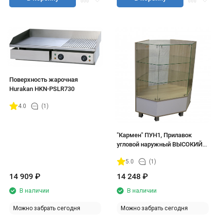
Поверхность жарочная
Hurakan HKN-PSLR730
4.0
(1)
"Кармен" ПУН1, Прилавок
угловой наружный ВЫСОКИЙ
700*700*1150 (ясень шимо/
5.0
(1)
белый)
14 909
₽
14 248
₽
В наличии
В наличии
Можно забрать сегодня
Можно забрать сегодня