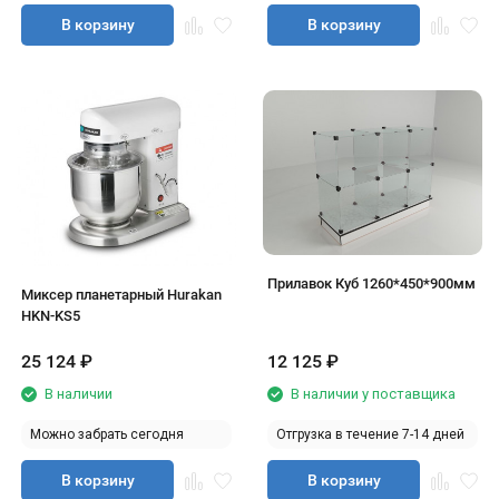
В корзину
В корзину
Прилавок Куб 1260*450*900мм
Миксер планетарный Hurakan
HKN-KS5
25 124
₽
12 125
₽
В наличии
В наличии у поставщика
Можно забрать сегодня
Отгрузка в течение 7-14 дней
В корзину
В корзину