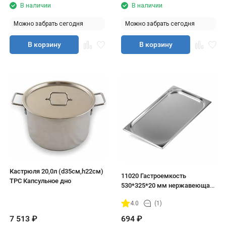
В наличии
В наличии
Можно забрать сегодня
Можно забрать сегодня
В корзину
В корзину
Кастрюля 20,0л (d35см,h22см)
11020 Гастроемкость
ТРС Капсульное дно
530*325*20 мм нержавеющая
сталь
4.0
(1)
7 513
₽
694
₽