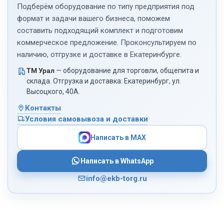
отдельно сверху и
выходит одинаково.
Подберём оборудование по типу предприятия под
снизу, поэтому к
Корочка теперь ровная,
формат и задачи вашего бизнеса, поможем
особенностям шкафа
глянцевая, а не сухарь,
составить подходящий комплект и подготовим
быстро
как раньше. Это всё
коммерческое предложение. Проконсультируем по
приспособились.
благодаря
наличию, отгрузке и доставке в Екатеринбурге.
инжекционному пару,
До нужной
он тут не для галочки, а
ТМ Урал
— оборудование для торговли, общепита и
температуры
реально работает.
склада. Отгрузка и доставка: Екатеринбург, ул.
оборудование выходит
Высоцкого, 40А.
не моментально,
Поначалу немного
поэтому запускаем его
испугались этой
Контакты
примерно за 20 минут
электронной панели,
Условия самовывоза и доставки
до загрузки. В
меню и настроек
Написать в MAX
остальном шкаф
многовато. Но
простой и понятный:
разобрались быстро.
минимум управления,
Самое крутое, что
Написать в WhatsApp
хорошая вместимость
сохранили отдельные
info@ekb-torg.ru
и никаких лишних
программы для
функций. Для
булочек и слоеной
ежедневной работы
выпечки, теперь
подошёл.
результат меньше
зависит от того, какой