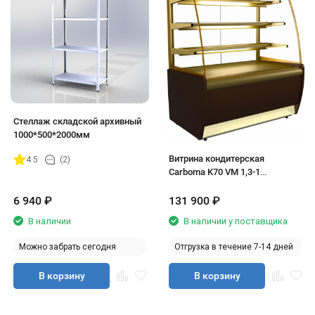
Стеллаж складской архивный
1000*500*2000мм
Витрина кондитерская
4.5
(2)
Carboma K70 VM 1,3-1
(ВХСв-1,3д)
6 940
₽
131 900
₽
В наличии
В наличии у поставщика
Можно забрать сегодня
Отгрузка в течение 7-14 дней
В корзину
В корзину