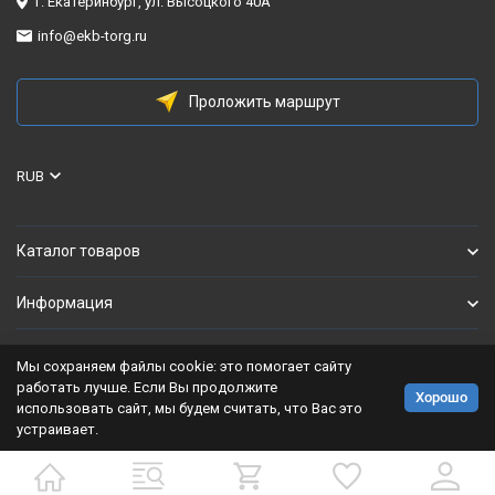
г. Екатеринбург, ул. Высоцкого 40А
info@ekb-torg.ru
Проложить маршрут
RUB
Каталог товаров
Информация
Мы сохраняем файлы cookie: это помогает сайту
Политика персональных данных
работать лучше. Если Вы продолжите
Хорошо
использовать сайт, мы будем считать, что Вас это
Разработано в
bodysite.ru
устраивает.