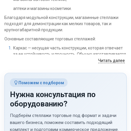
аптеки и магазины косметики.
Благодаря модульной конструкции, магазинные стеллажи
подходят для демонстрации как мелких товаров, так и
крупногабаритной продукции.
Основные составляющие торговых стеллажей:
Каркас — несущая часть конструкции, которая отвечает
за ее устойчивость и прочность. Обычно изготавливается
из металла с антикоррозийным покрытием для
Читать далее
долговечности.
Полки. Основной элемент размещения товаров. Полки
могут быть выполнены из металла, пластика, дерева или
Поможем с подбором
стекла. Они легко регулируются по высоте, чтобы
Нужна консультация по
адаптироваться под разные размеры продукции.
оборудованию?
Задние стенки. Используются для придания стеллажу
дополнительной жесткости. Часто имеют перфорацию
Подберём стеллажи торговые под формат и задачи
для крепления аксессуаров.
вашего бизнеса, поможем составить подходящий
Аксессуары. Включают корзины, крючки, держатели
комплект и подготовим коммерческое предложение.
ценников, разделители и другие элементы, которые