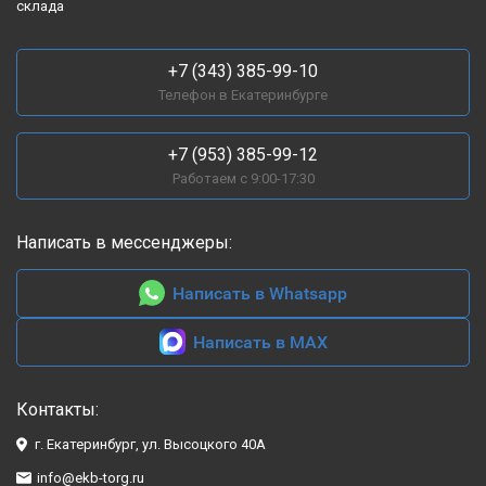
склада
Обеспечивают доступ к товарам с двух сторон.
Отлично подходят для акционных или сезонных товаров.
+7 (343) 385-99-10
Создают возможность организации проходов между
Телефон в Екатеринбурге
стеллажами.
Угловые стеллажи.
Идеальны для рационального
+7 (953) 385-99-12
использования угловых зон помещения.
Работаем с 9:00-17:30
Часто используются в комбинации с пристенными
моделями.
Написать в мессенджеры:
Позволяют эффективно задействовать сложные зоны.
Специализированные стеллажи.
Предназначены для
Написать в Whatsapp
определенных категорий товаров.
Написать в MAX
Хлебные стеллажи — с наклонными полками для
сохранения свежести продукции.
Овощные стеллажи — с вентилируемыми ящиками для
Контакты:
продления срока хранения.
г. Екатеринбург, ул. Высоцкого 40А
Стеллажи для одежды — оснащены перекладинами и
info@ekb-torg.ru
полками для аксессуаров.