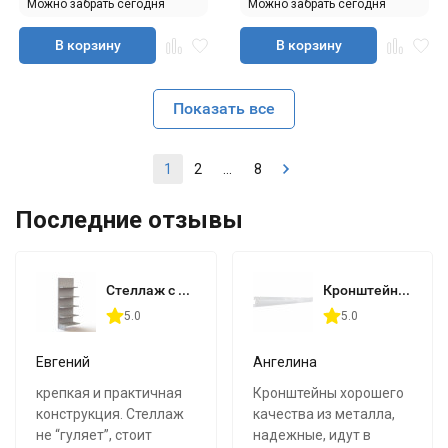
Можно забрать сегодня
Можно забрать сегодня
В корзину
В корзину
Показать все
1
2
...
8
Последние отзывы
Стеллаж с европолками 900х600х2350мм (30+3*40+50)
Кронштейн 400 мм
5.0
5.0
Евгений
Ангелина
крепкая и практичная
Кронштейны хорошего
конструкция. Стеллаж
качества из металла,
не “гуляет”, стоит
надежные, идут в