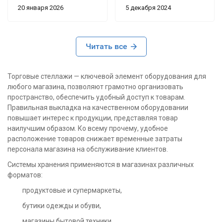
устойчиво - загружены
комплекте с торговыми
20 января 2026
5 декабря 2024
разными коробками и
двухсторонними
товарами, ничего не
стеллажами.
скручивается и не
“заваливается”. Размер
Читать все
высокий (2350 мм) - в
самый раз для ПВЗ,
Торговые стеллажи — ключевой элемент оборудования для
складов.
любого магазина, позволяют грамотно организовать
пространство, обеспечить удобный доступ к товарам.
Полки - это европолки,
Правильная выкладка на качественном оборудовании
то есть глубже и шире,
повышает интерес к продукции, представляя товар
чем обычные, тяжёлые
наилучшим образом. Ко всему прочему, удобное
коробки держат без
расположение товаров снижает временные затраты
проблем (вес
персонала магазина на обслуживание клиентов.
распределяется
ровно).
Системы хранения применяются в магазинах различных
форматов:
продуктовые и супермаркеты,
бутики одежды и обуви,
магазины бытовой техники,