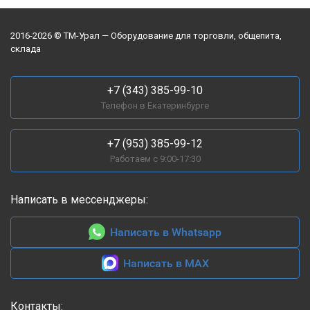
золото вписался в
интерьер идеально,
2016-2026 © ТМ-Урал — Оборудование для торговли, общепита,
смотрится дорого-
склада
богато. Темпиратуру
держит хорошо,
тортики стоят свежие,
+7 (343) 385-99-10
не заветриваются,
Телефон в Екатеринбурге
подсветка освещает
каждый ярус как надо
+7 (953) 385-99-12
Работаем с 9:00-17:30
Написать в мессенджеры:
Написать в Whatsapp
Написать в MAX
Контакты: