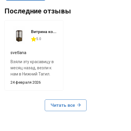
Последние отзывы
Витрина кондитерская Carboma R120Cвр
5.0
svetlana
Взяли эту красавицу в
месяц назад, везли к
нам в Нижний Тагил.
Доставка четкая, все
24 февраля 2026
целое приехало,
водитель вежливый.
Сама Карбома
выглядит очень
Читать все
эффектно, особенно
когда полки крутяться -
это прям магнит для
покупателей)) Цвет под