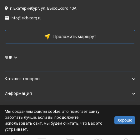
г. Екатеринбург, ул. Высоцкого 40А
info@ekb-torg.ru
Проложить маршрут
RUB
Каталог товаров
Информация
Мы сохраняем файлы cookie: это помогает сайту
Политика персональных данных
работать лучше. Если Вы продолжите
Хорошо
использовать сайт, мы будем считать, что Вас это
Разработано в
bodysite.ru
устраивает.