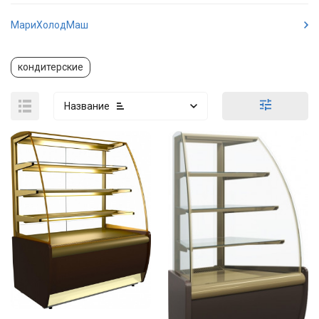
МариХолодМаш
кондитерские
Название