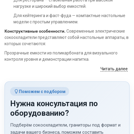
Для ресторана — стабильная работа при высокой
нагрузке и широкий выбор емкостей.
Для кейтеринга и фаст-фуда — компактные настольные
модели с простым управлением.
Конструктивные особенности.
Современные электрические
сокоохладители представляют собой настольные аппараты, в
которых сочетаются:
Прозрачные емкости из поликарбоната для визуального
контроля уровня и демонстрации напитка.
Система охлаждения компрессорного типа с рабочим
Читать далее
диапазоном от +2 до +8 °C.
Мешалка или фонтанирующая система, обеспечивающая
циркуляцию жидкости и равномерное распределение
температуры.
Поможем с подбором
Съемные каплесборники для поддержания чистоты рабочей
Нужна консультация по
зоны.
оборудованию?
Количество емкостей
варьируется от одной до четырех,
объем каждой — от 8 до 20 литров. Это позволяет подобрать
Подберём сокоохладители, граниторы под формат и
сокоохладитель под конкретные задачи: небольшой бар или
кофейня обойдутся моделью с одной емкостью, ресторану
задачи вашего бизнеса, поможем составить