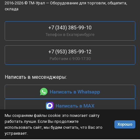
2016-2026 © ТМ-Урал — Оборудование для торговли, общепита,
Постоянное поддержание температуры напитков.
склада
Эффектная демонстрация ассортимента.
Простая мойка и разборка емкостей.
+7 (343) 385-99-10
Телефон в Екатеринбурге
Экономичное энергопотребление.
Возможность выбора количества баков и
+7 (953) 385-99-12
производительности под конкретные задачи.
Работаем с 9:00-17:30
Как выбрать охладитель для напитков?
При выборе важно учитывать:
Написать в мессенджеры:
Производительность компрессора — от 180 до 500 Вт в
зависимости от числа емкостей.
Написать в Whatsapp
Энергопотребление — современные модели экономичны
и рассчитаны на длительное использование.
Написать в MAX
Материал корпуса — нержавеющая сталь или
Мы сохраняем файлы cookie: это помогает сайту
окрашенный металл, устойчивый к механическим
работать лучше. Если Вы продолжите
Хорошо
Контакты:
нагрузкам.
использовать сайт, мы будем считать, что Вас это
устраивает.
г. Екатеринбург, ул. Высоцкого 40А
Управление — механическое с тумблерами либо