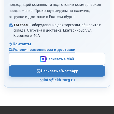
или линии самообслуживания подойдут версии на 2–3 бака.
подходящий комплект и подготовим коммерческое
предложение. Проконсультируем по наличию,
Сокоохладители в каталоге «ТМ
отгрузке и доставке в Екатеринбурге.
Урал»
ТМ Урал
— оборудование для торговли, общепита и
склада. Отгрузка и доставка: Екатеринбург, ул.
Высоцкого, 40А.
Интернет-магазин «ТМ Урал» предлагает широкий выбор
сокоохладителей для баров, кафе и ресторанов. В каталоге
Контакты
доступны модели с разным количеством емкостей,
Условия самовывоза и доставки
мощностью и функционалом. Все устройства
сопровождаются технической документацией и официальной
Написать в MAX
гарантией.
Написать в WhatsApp
В «ТМ Урал» представлены сокоохладители ведущих брендов:
info@ekb-torg.ru
Hurakan, VIATTO, EQTA — практичные модели из Китая с
хорошим соотношением цены и функционала.
UGOLINI — итальянский производитель премиального
уровня, выпускающий аппараты с увеличенным ресурсом
и современным дизайном.
Преимущества использования