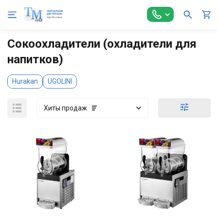
Главная
Оборудование для Общепита
Барное оборудование
Сокоохладители (охладители для
напитков)
Hurakan
UGOLINI
Хиты продаж