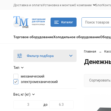
Доставка и оплата
Установка и монтаж
О компании
Блог
Конт
Каталог
Торговое оборудование
Холодильное оборудование
Обору
Главная
Кас
Фильтр подбора
Денежны
Тип
механический
Сортировать
электромеханический
Вес, кг (кг)
до