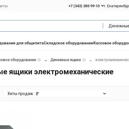
акты
+7 (343) 385-99-10
г. Екатеринбу
дование для общепита
Складское оборудование
Кассовое оборудо
совое оборудование
Денежные ящики
электромеханичес
е ящики электромеханические
:
Хиты продаж