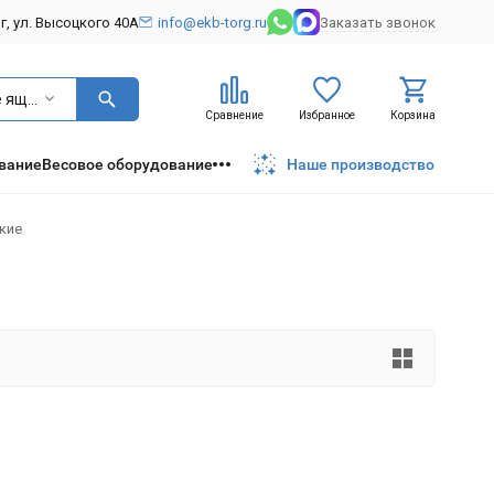
рг, ул. Высоцкого 40А
info@ekb-torg.ru
Заказать звонок
Денежные ящики
Сравнение
Избранное
Корзина
вание
Весовое оборудование
Наше производство
кие