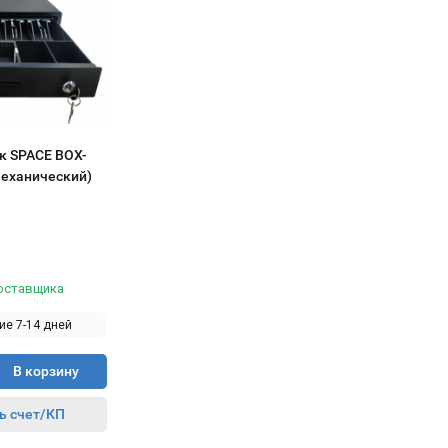
 SPACE BOX-
механический)
поставщика
ие 7-14 дней
В корзину
ь счет/КП