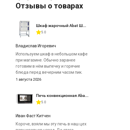
Отзывы о товарах
Шкаф жарочный Abat ШЖЭ-2 (двухсекционный)
5.0
Владислав Игоревич
Используем шкаф в небольшом кафе
при магазине. Обычно заранее
готовим в нём выпечку и горячие
блюда перед вечерним часом пик.
1 августа 2026
Главное преимущество для нас — две
отдельные камеры. Можно
Печь конвекционная Abat КЭП-4П
одновременно поставить разные
5.0
продукты и выставить для них свои
режимы. Нагрев регулируется
отдельно сверху и снизу, поэтому к
Иван Фаст Китчен
особенностям шкафа быстро
Короче, взяли мы эту печь в наш цех
приспособились.
пару месяцев назад. До этого