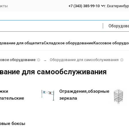
акты
+7 (343) 385-99-10
г. Екатеринбу
дование для общепита
Складское оборудование
Кассовое оборудо
говое оборудование
Оборудование для самообслуживания
вание для самообслуживания
жки
Ограждения,обзорные
пательские
зеркала
овые боксы