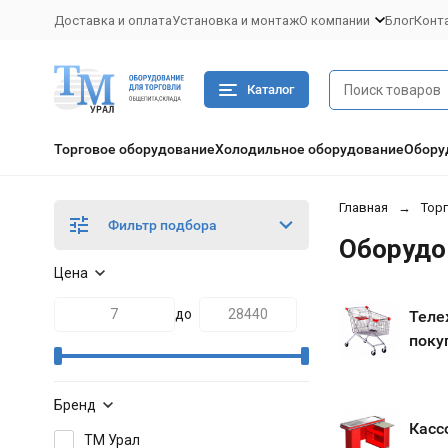
Доставка и оплата
Установка и монтаж
О компании
Блог
Конт
Каталог
Торговое оборудование
Холодильное оборудование
Обору
Главная
Тор
Фильтр подбора
Оборудо
Цена
до
Теле
поку
Бренд
Касс
ТМ Урал