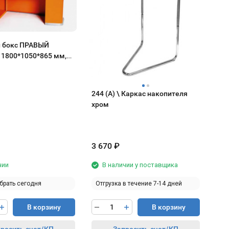
 бокс ПРАВЫЙ
800*1050*865 мм,
спортера
244 (А) \ Каркас накопителя
хром
3 670
₽
чии
В наличии у поставщика
брать сегодня
Отгрузка в течение 7-14 дней
В корзину
В корзину