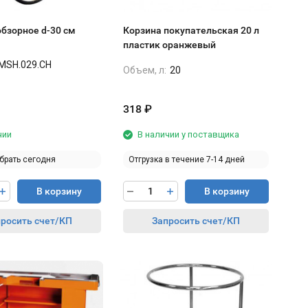
обзорное d-30 см
Корзина покупательская 20 л
пластик оранжевый
MSH.029.CH
Объем, л:
20
318
₽
чии
В наличии у поставщика
брать сегодня
Отгрузка в течение 7-14 дней
В корзину
В корзину
росить счет/КП
Запросить счет/КП