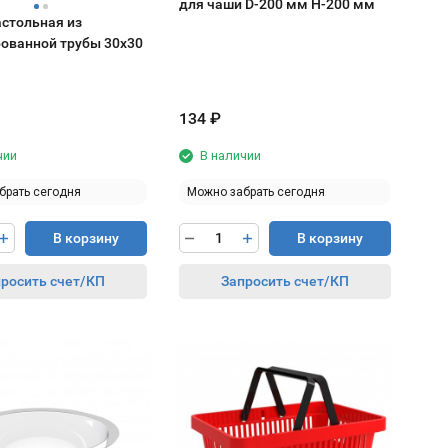
для чаши D-200 мм H-200 мм
астольная из
ованной трубы 30х30
134
₽
чии
В наличии
брать сегодня
Можно забрать сегодня
В корзину
В корзину
росить счет/КП
Запросить счет/КП