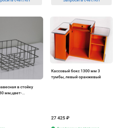
росить счет/КП
Запросить счет/КП
Кассовый бокс 1300 мм 3
тумбы, левый оранжевый
авесная в стойку
80 мм,цвет-
й хром
27 425
₽