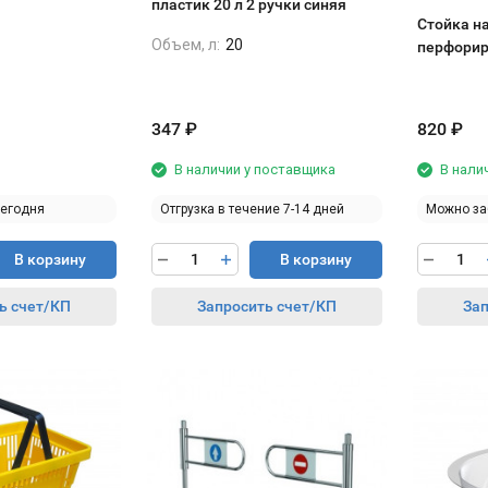
пластик 20 л 2 ручки синяя
Стойка н
Объем, л:
20
перфорир
347
₽
820
₽
В наличии у поставщика
В нали
сегодня
Отгрузка в течение 7-14 дней
Можно за
В корзину
В корзину
ь счет/КП
Запросить счет/КП
Зап