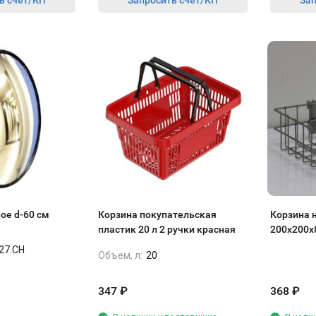
ь счет/КП
Запросить счет/КП
Зап
ое d-60 см
Корзина покупательская
Корзина н
пластик 20 л 2 ручки красная
200х200х
крашены
27.CH
Объем, л:
20
347
₽
368
₽