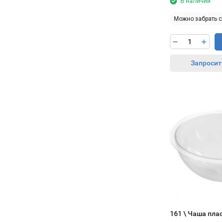
В наличии
протёр и все. Глухая дверь тоже в
меньше зависит от того, какой повар
плюс — кухонный бардак внутри не
Можно забрать 
стоит на смене. Пришел новенький,
мозолит глаза.
ткнул в нужную программу, и всё,
Поставили рядом с холодным цехом,
партия готова. Меньше брака,
в течение смены дверь открывают
меньше нервов.
постоянно, но продукты остаются
Запросит
нормально охлаждёными. Термометр
Подключали сами, 380В кинули без
стабильно держит +3 +4.
проблем. А вот с паром пришлось
Шумит как обычный холодильник, но
повозиться — вызывали сантехника,
на рабочей кухне за вытяжкой этого
чтобы нормально врезать в
вообще не слышно. Простая рабочая
водопровод, шланги там, краник
лошадка: включили, настроили, и она
поставить. Но это разовая история,
просто делает своё дело без танцев с
зато потом забыли.
бубном.
В общем, аппарат рабочий. Не
идеальная сказка, но свои деньги
отрабатывает честно. Выпечка стала
предсказуемой, а это в нашем деле
главное.
161 \ Чаша пла