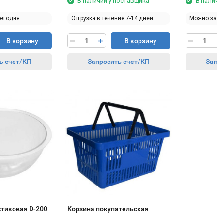
В наличии у поставщика
В нали
сегодня
Отгрузка в течение 7-14 дней
Можно за
В корзину
В корзину
ь счет/КП
Запросить счет/КП
Зап
стиковая D-200
Корзина покупательская