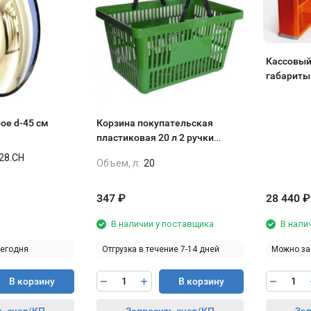
Кассовый
габариты 1
без тран
ое d-45 см
Корзина покупательская
пластиковая 20 л 2 ручки
зелёная
28.CH
Объем, л:
20
347
₽
28 440
₽
В наличии у поставщика
В нали
сегодня
Отгрузка в течение 7-14 дней
Можно за
В корзину
В корзину