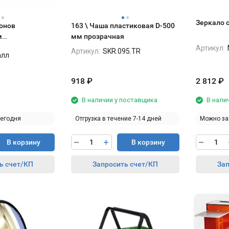
Зеркало 
онов
163 \ Чаша пластиковая D-500
м
мм прозрачная
 на полку RAL
Артикул:
Артикул:
SKR.095.TR
алл
атовый
918
₽
2 812
₽
В наличии у поставщика
В нали
сегодня
Отгрузка в течение 7-14 дней
Можно за
В корзину
В корзину
ь счет/КП
Запросить счет/КП
Зап