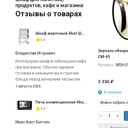
продуктов, кафе и магазина
Отзывы о товарах
Шкаф жарочный Abat ШЖЭ-2 (двухсекционный)
5.0
Зеркало обзорн
Владислав Игоревич
СМ-45
Используем шкаф в небольшом кафе
Артикул:
MSH.0
при магазине. Обычно заранее
готовим в нём выпечку и горячие
блюда перед вечерним часом пик.
3 336
₽
1 августа 2026
Главное преимущество для нас — две
В наличии
отдельные камеры. Можно
Печь конвекционная Abat КЭП-4П
Можно забрать 
одновременно поставить разные
5.0
продукты и выставить для них свои
режимы. Нагрев регулируется
отдельно сверху и снизу, поэтому к
Иван Фаст Китчен
особенностям шкафа быстро