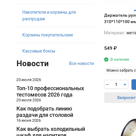
Накопители и корзины для
Держатель рул
распродаж
310*110*100 м
горизонтальный
Материал:
мет
9005 чёрный м
Корзины покупательские
549
₽
Кассовые боксы
В наличии
Новости
Все новости
Можно забрать 
20 июля 2026
Топ-10 профессиональных
тестомесов 2026 года
Запросит
20 июля 2026
Как подобрать линию
раздачи для столовой
16 июня 2026
Как выбрать холодильный
шкаф для напитков,