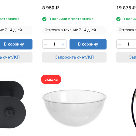
8 950
₽
19 875
₽
поставщика
В наличии у поставщика
В нали
ие 7-14 дней
Отгрузка в течение 7-14 дней
Отгрузка 
В корзину
В корзину
ь счет/КП
Запросить счет/КП
Зап
скидка