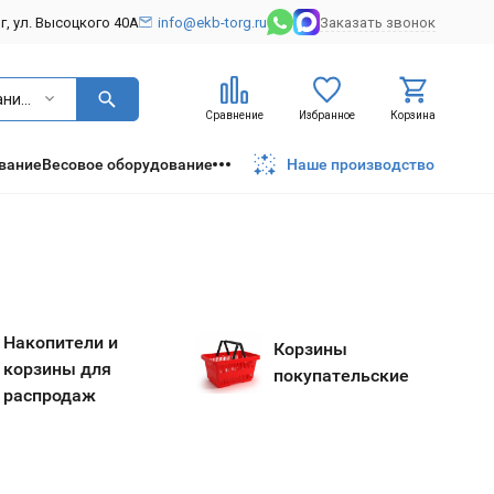
рг, ул. Высоцкого 40А
info@ekb-torg.ru
Заказать звонок
Оборудование для самообслуживания
Сравнение
Избранное
Корзина
вание
Весовое оборудование
Наше производство
Накопители и
Корзины
корзины для
покупательские
распродаж