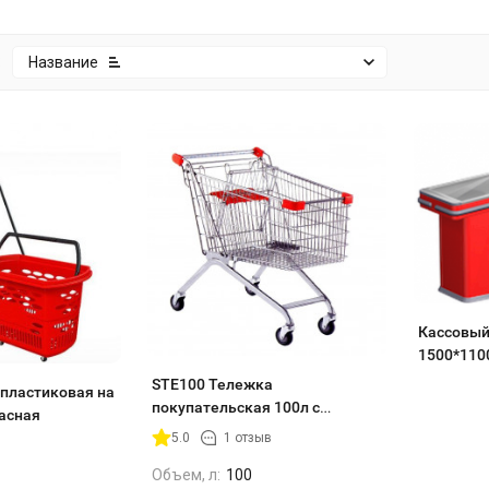
:
Название
Кассовый
1500*110
шлифован
STE100 Тележка
пластиковая на
покупательская 100л с
расная
сиденьем
5.0
1 отзыв
Объем, л:
100