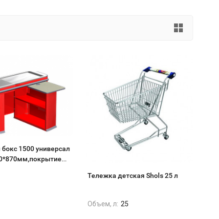
 бокс 1500 универсал
0*870мм,покрытие
ное,цвет красный
Тележка детская Shols 25 л
Объем, л:
25