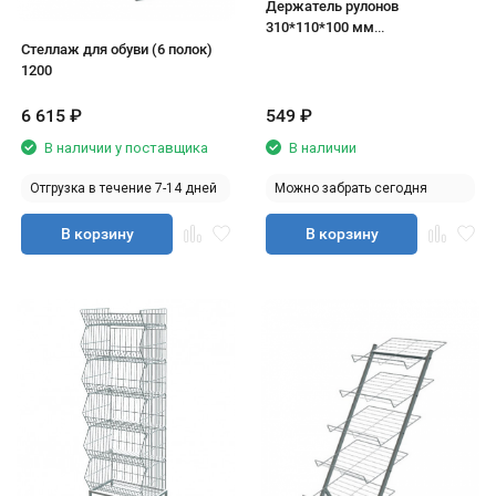
Держатель рулонов
310*110*100 мм
горизонтальный на полку RAL
Стеллаж для обуви (6 полок)
9005 чёрный матовый
1200
6 615
₽
549
₽
В наличии у поставщика
В наличии
Отгрузка в течение 7-14 дней
Можно забрать сегодня
В корзину
В корзину