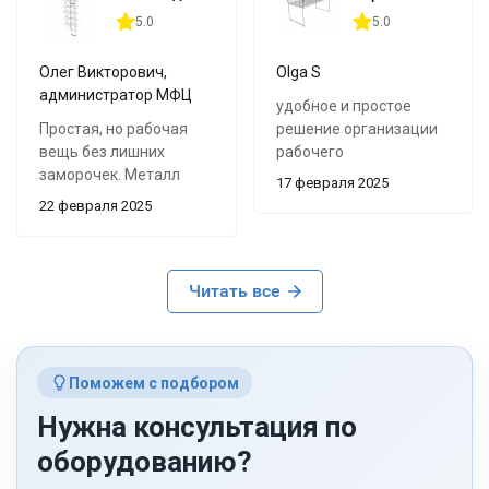
5.0
5.0
Олег Викторович,
Olga S
администратор МФЦ
удобное и простое
Простая, но рабочая
решение организации
вещь без лишних
рабочего
заморочек. Металл
пространства. Не
17 февраля 2025
крепкий, покраска
громоздкая, но
22 февраля 2025
ровная, без сколов.
вмещает много. Не
Брали полосу для
гнётся, легко моется, не
стенда в приёмной.
боится влаги и
Ячейки норм по
Читать все
жира.ставится на
размеру – газеты и
любую поверхность, не
журналы держатся, не
нужно дополнительных
вываливаются
креплений.
Поможем с подбором
Нужна консультация по
оборудованию?