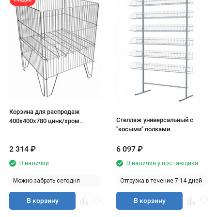
Корзина для распродаж
Стеллаж универсальный с
400х400х780 цинк/хром
"косыми" полками
(переставная полка, мелкая
ячейка)
2 314
₽
6 097
₽
В наличии
В наличии у поставщика
Можно забрать сегодня
Отгрузка в течение 7-14 дней
В корзину
В корзину