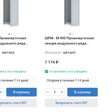
ШРМ - М 400 Промежуточная
одульного ряда
секция модульного ряда
1860 мм
400*500*1860 мм
:
металл
Материал:
металл
7 174
₽
чии у поставщика
В наличии у поставщика
в течение 7-14 дней
Отгрузка в течение 7-14 дней
В корзину
В корзину
росить счет/КП
Запросить счет/КП