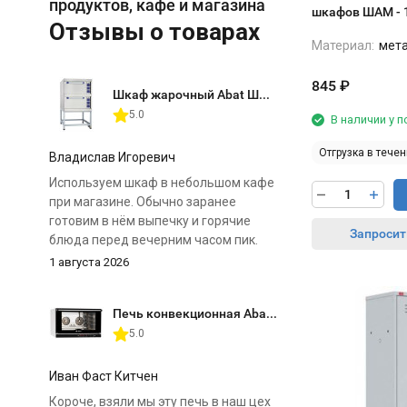
продуктов, кафе и магазина
шкафов ШАМ - 
Отзывы о товарах
Материал:
мет
845
₽
Шкаф жарочный Abat ШЖЭ-2 (двухсекционный)
5.0
В наличии у 
Отгрузка в течен
Владислав Игоревич
Используем шкаф в небольшом кафе
при магазине. Обычно заранее
готовим в нём выпечку и горячие
Запросит
блюда перед вечерним часом пик.
1 августа 2026
Главное преимущество для нас — две
отдельные камеры. Можно
Печь конвекционная Abat КЭП-4П
одновременно поставить разные
5.0
продукты и выставить для них свои
режимы. Нагрев регулируется
отдельно сверху и снизу, поэтому к
Иван Фаст Китчен
особенностям шкафа быстро
Короче, взяли мы эту печь в наш цех