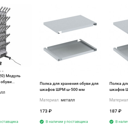
20) Модуль
 обуви
Полка для хранения обуви для
Полка дл
мм
шкафов ШРМ ш-500 мм
алл
Материал:
металл
Материал
173
₽
187
₽
поставщика
В наличии у поставщика
В нали