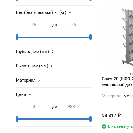
Вес (без упаковки), кг (кг)
до
Глубина, мм (мм)
Высота, мм (мм)
Союз-20 (ШСО-
Материал
сушильный для
625*656*2061 
Цена
Материал:
мет
до
98 817
₽
В наличии у 