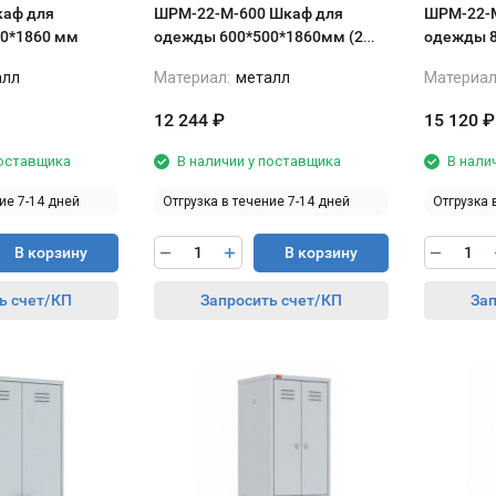
аф для
ШРМ-22-М-600 Шкаф для
ШРМ-22-М-800 
0*1860 мм
одежды 600*500*1860мм (2
одежды 8
ячейки)
ячейки)
алл
Материал:
металл
Материал
12 244
₽
15 120
₽
поставщика
В наличии у поставщика
В нали
ие 7-14 дней
Отгрузка в течение 7-14 дней
Отгрузка 
В корзину
В корзину
ь счет/КП
Запросить счет/КП
Зап