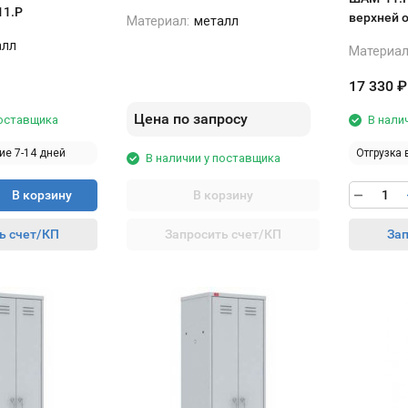
625*612*1998 мм.
11.Р
верхней одежды 
Материал:
металл
мм
алл
Материал
17 330
₽
Цена по запросу
поставщика
В нали
ие 7-14 дней
Отгрузка 
В наличии у поставщика
В корзину
В корзину
ь счет/КП
Запросить счет/КП
Зап