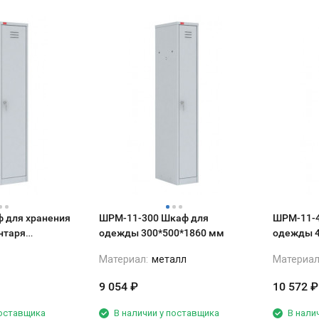
 для хранения
ШРМ-11-300 Шкаф для
ШРМ-11-4
нтаря
одежды 300*500*1860 мм
одежды 4
мм
Материал:
металл
Материал
9 054
₽
10 572
₽
поставщика
В наличии у поставщика
В нали