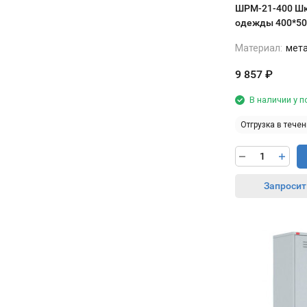
ШРМ-21-400 Шк
одежды 400*50
Материал:
мет
9 857
₽
В наличии у 
Отгрузка в течен
Запросит