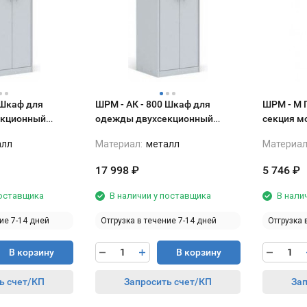
 Шкаф для
ШРМ - АК - 800 Шкаф для
ШРМ - М Промежуточная
екционный
одежды двухсекционный
секция м
мм
800*500*1860 мм
300х500х
алл
Материал:
металл
Материал
17 998
₽
5 746
₽
поставщика
В наличии у поставщика
В нали
ие 7-14 дней
Отгрузка в течение 7-14 дней
Отгрузка 
В корзину
В корзину
ь счет/КП
Запросить счет/КП
Зап