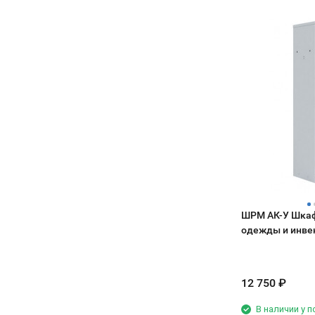
меньше зависит от того, какой повар
плюс — кухонный бардак внутри не
стоит на смене. Пришел новенький,
мозолит глаза.
ткнул в нужную программу, и всё,
Поставили рядом с холодным цехом,
партия готова. Меньше брака,
в течение смены дверь открывают
меньше нервов.
постоянно, но продукты остаются
нормально охлаждёными. Термометр
Подключали сами, 380В кинули без
стабильно держит +3 +4.
проблем. А вот с паром пришлось
Шумит как обычный холодильник, но
повозиться — вызывали сантехника,
на рабочей кухне за вытяжкой этого
чтобы нормально врезать в
вообще не слышно. Простая рабочая
водопровод, шланги там, краник
лошадка: включили, настроили, и она
поставить. Но это разовая история,
просто делает своё дело без танцев с
зато потом забыли.
бубном.
В общем, аппарат рабочий. Не
ШРМ АК-У Шкаф
идеальная сказка, но свои деньги
одежды и инве
отрабатывает честно. Выпечка стала
500*500*1860
предсказуемой, а это в нашем деле
главное.
12 750
₽
В наличии у 