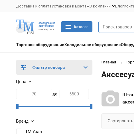
Доставка и оплата
Установка и монтаж
О компании
Блог
Конт
Каталог
Торговое оборудование
Холодильное оборудование
Обору
Главная
Тор
Фильтр подбора
Акссесу
Цена
до
Штан
аксе
Сортировать
Бренд
ТМ Урал