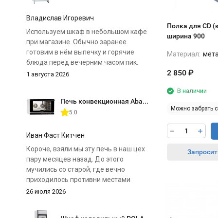
Владислав Игоревич
Полка для CD (
Используем шкаф в небольшом кафе
ширина 900
при магазине. Обычно заранее
готовим в нём выпечку и горячие
Материал:
мет
блюда перед вечерним часом пик.
2 850
₽
1 августа 2026
Главное преимущество для нас — две
В наличии
отдельные камеры. Можно
Печь конвекционная Abat КЭП-4П
одновременно поставить разные
Можно забрать 
5.0
продукты и выставить для них свои
режимы. Нагрев регулируется
отдельно сверху и снизу, поэтому к
Иван Фаст Китчен
особенностям шкафа быстро
Короче, взяли мы эту печь в наш цех
Запросит
приспособились.
пару месяцев назад. До этого
мучились со старой, где вечно
До нужной температуры
приходилось противни местами
оборудование выходит не
менять, иначе низ горит, а верх
26 июля 2026
моментально, поэтому запускаем его
сырой. Тут вентиляторы нормальные,
примерно за 20 минут до загрузки. В
и реально печет ровно на всех 4
остальном шкаф простой и понятный: