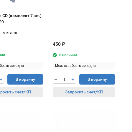
 CD (комплект 7 шт.)
00
:
металл
450
₽
чии
В наличии
брать сегодня
Можно забрать сегодня
В корзину
В корзину
росить счет/КП
Запросить счет/КП