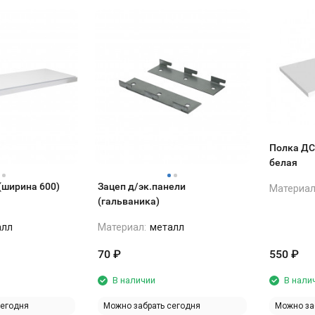
Полка ДС
белая
(ширина 600)
Зацеп д/эк.панели
Материал
(гальваника)
алл
Материал:
металл
70
₽
550
₽
В наличии
В нали
сегодня
Можно забрать сегодня
Можно за