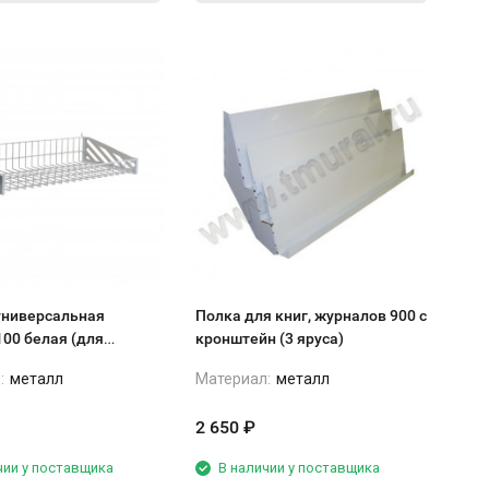
универсальная
Полка для книг, журналов 900 с
00 белая (для
кронштейн (3 яруса)
ии, экономпанели)
:
металл
Материал:
металл
2 650
₽
чии у поставщика
В наличии у поставщика