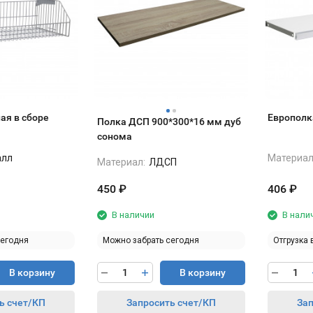
ая в сборе
Европолк
Полка ДСП 900*300*16 мм дуб
сонома
алл
Материал
Материал:
ЛДСП
450
₽
406
₽
В наличии
В нали
сегодня
Можно забрать сегодня
Отгрузка 
В корзину
В корзину
ь счет/КП
Запросить счет/КП
Зап