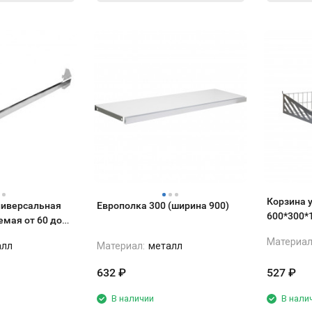
Корзина 
ниверсальная
Европолка 300 (ширина 900)
600*300*1
емая от 60 до
перфорац
Материал
алл
Материал:
металл
632
₽
527
₽
В наличии
В нали