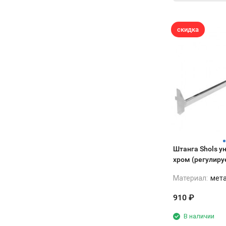
стабильно держит +3 +4.
проблем. А вот с паром пришлось
Шумит как обычный холодильник, но
повозиться — вызывали сантехника,
на рабочей кухне за вытяжкой этого
скидка
чтобы нормально врезать в
вообще не слышно. Простая рабочая
водопровод, шланги там, краник
лошадка: включили, настроили, и она
поставить. Но это разовая история,
просто делает своё дело без танцев с
зато потом забыли.
бубном.
В общем, аппарат рабочий. Не
идеальная сказка, но свои деньги
отрабатывает честно. Выпечка стала
предсказуемой, а это в нашем деле
главное.
Штанга Shols у
хром (регулиру
100 см)
Материал:
мет
910
₽
В наличии