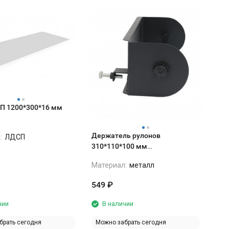
П 1200*300*16 мм
Держатель рулонов
:
ЛДСП
310*110*100 мм
горизонтальный на полку RAL
Материал:
металл
9005 чёрный матовый
549
₽
чии
В наличии
брать сегодня
Можно забрать сегодня