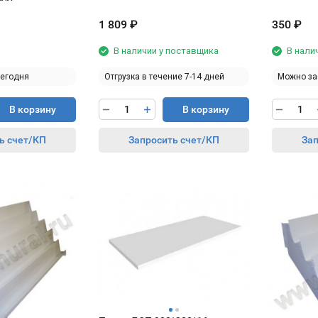
1 809
₽
350
₽
В наличии у поставщика
В нали
сегодня
Отгрузка в течение 7-14 дней
Можно за
В корзину
В корзину
ь счет/КП
Запросить счет/КП
Зап