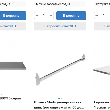
сегодня
Можно забрать сегодня
Отгрузка 
В корзину
В корзину
ь счет/КП
Запросить счет/КП
Зап
300*16 серая
Штанга Shols универсальная
Европолка
цинк (регулируемая от 60 до
1 усилите