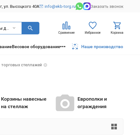
рг, ул. Высоцкого 40А
info@ekb-torg.ru
Заказать звонок
Акссесуары для торговых стеллажей
Сравнение
Избранное
Корзина
вание
Весовое оборудование
Наше производство
 торговых стеллажей
Корзины навесные
Европолки и
на стеллаж
ограждения