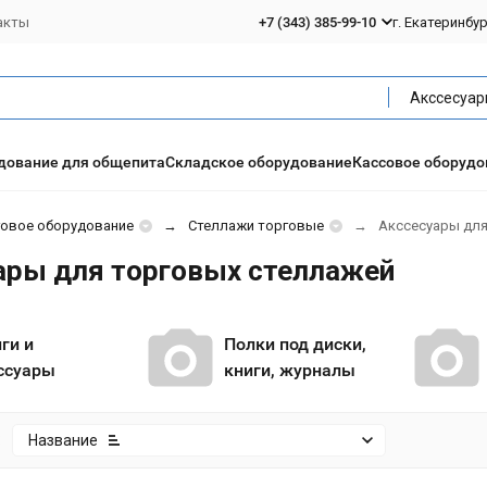
акты
+7 (343) 385-99-10
г. Екатеринбу
дование для общепита
Складское оборудование
Кассовое оборудо
говое оборудование
Стеллажи торговые
Акссесуары для
ары для торговых стеллажей
ги и
Полки под диски,
ссуары
книги, журналы
:
Название