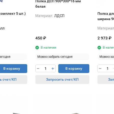
Полка ДСП 900*300*16 мм
белая
комплект 5 шт.)
Полка для
Материал:
ЛДСП
ширина 9
алл
Материал
450
₽
2 973
₽
В наличии
В нали
сегодня
Можно забрать сегодня
Можно за
В корзину
В корзину
ь счет/КП
Запросить счет/КП
Зап