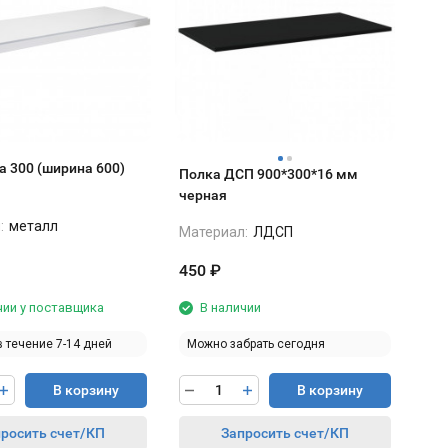
а 300 (ширина 600)
Полка ДСП 900*300*16 мм
черная
:
металл
Материал:
ЛДСП
450
₽
чии у поставщика
В наличии
в течение 7-14 дней
Можно забрать сегодня
В корзину
В корзину
росить счет/КП
Запросить счет/КП