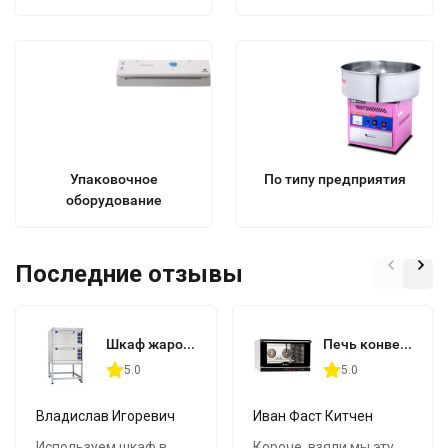
оборудование
Упаковочное
По типу предприятия
оборудование
Последние отзывы
Шкаф жарочный Abat ШЖЭ-2 (двухсекционный)
Печь конвекционная Abat КЭП-4П
5.0
5.0
Владислав Игоревич
Иван Фаст Китчен
Используем шкаф в
Короче, взяли мы эту