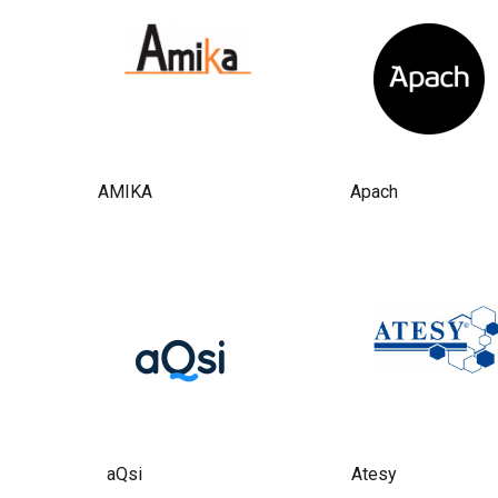
До нужной
он тут не для галочки, а
температуры
реально работает.
оборудование выходит
не моментально,
Поначалу немного
поэтому запускаем его
испугались этой
примерно за 20 минут
электронной панели,
до загрузки. В
меню и настроек
остальном шкаф
многовато. Но
AMIKA
Apach
простой и понятный:
разобрались быстро.
минимум управления,
Самое крутое, что
хорошая вместимость
сохранили отдельные
и никаких лишних
программы для
функций. Для
булочек и слоеной
ежедневной работы
выпечки, теперь
подошёл.
результат меньше
зависит от того, какой
повар стоит на смене.
Пришел новенький,
ткнул в нужную
программу, и всё,
aQsi
Atesy
партия готова. Меньше