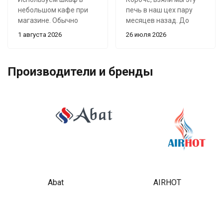
небольшом кафе при
печь в наш цех пару
магазине. Обычно
месяцев назад. До
заранее готовим в нём
этого мучились со
1 августа 2026
26 июля 2026
выпечку и горячие
старой, где вечно
блюда перед вечерним
приходилось противни
часом пик.
местами менять, иначе
Производители и бренды
низ горит, а верх сырой.
Главное преимущество
Тут вентиляторы
для нас — две
нормальные, и реально
отдельные камеры.
печет ровно на всех 4
Можно одновременно
уровнях. Забиваем
поставить разные
листы 600х400 под
продукты и выставить
завязку (в основном
для них свои режимы.
слойка, булки, иногда
Нагрев регулируется
мясо для обедов), и всё
отдельно сверху и
выходит одинаково.
снизу, поэтому к
Корочка теперь ровная,
Abat
AIRHOT
особенностям шкафа
глянцевая, а не сухарь,
быстро
как раньше. Это всё
приспособились.
благодаря
инжекционному пару,