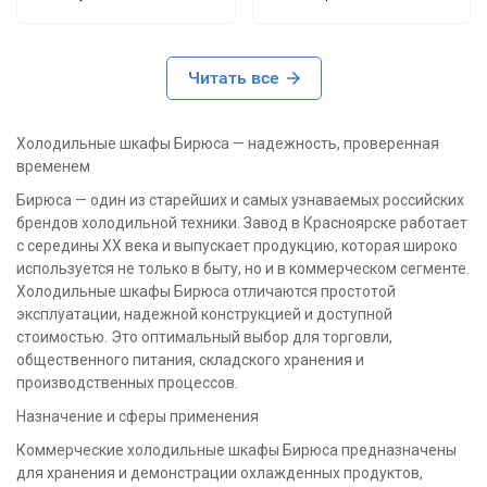
Вместимость — около
равномерно, продукты
310 литров,
держатся свежими,
помещаются 6 полок с
даже в жару. Объём
банками/бутылками. Не
Читать все
приличный, полки
компакт, но в пределах
удобные, ничего не
узкого коридора кухни
заваливается, всё
Холодильные шкафы Бирюса — надежность, проверенная
встаёт отлично.
можно организовать
временем
как надо. практически
Температура держит
бесшумный.
Бирюса — один из старейших и самых узнаваемых российских
ровно -без перепадов
брендов холодильной техники. Завод в Красноярске работает
👍
с середины XX века и выпускает продукцию, которая широко
используется не только в быту, но и в коммерческом сегменте.
Простая механика —
Холодильные шкафы Бирюса отличаются простотой
панели управления
эксплуатации, надежной конструкцией и доступной
привычные: термостат
стоимостью. Это оптимальный выбор для торговли,
крутится, лампочка
общественного питания, складского хранения и
сигналит, щелчки
производственных процессов.
слышны — всё понятно
Назначение и сферы применения
даже новичку.Шум при
включении
Коммерческие холодильные шкафы Бирюса предназначены
компрессора слышен —
для хранения и демонстрации охлажденных продуктов,