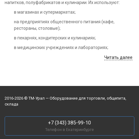
если рядом всегда
напитков, полуфабрикатов и кулинарии. Их используют:
тихо, напрягает.
в магазинах и супермаркетах;
на предприятиях общественного питания (кафе,
рестораны, столовые);
в пекарнях, кондитерских и кулинариях;
в медицинских учреждениях и лабораториях;
на предприятиях пищевой промышленности.
Читать далее
Благодаря разнообразию моделей, оборудование подходит
как для небольших торговых точек, так и для крупных
логистических комплексов.
Преимущества холодильных
2016-2026 © ТМ-Урал — Оборудование для торговли, общепита,
склада
шкафов Бирюса
1. Стабильная работа при разных условиях. Техника
+7 (343) 385-99-10
адаптирована к перепадам напряжения и колебаниям
Телефон в Екатеринбурге
температуры окружающей среды. Это особенно важно при