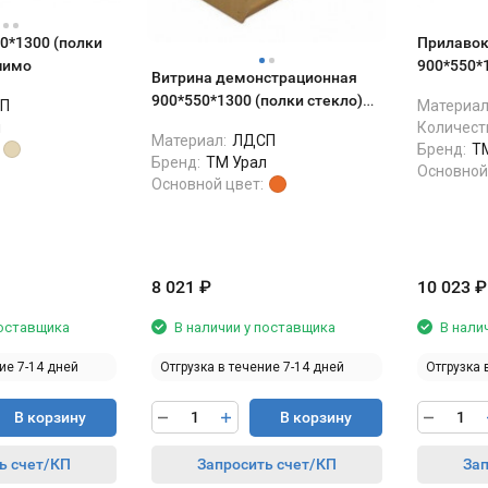
0*1300 (полки
Прилавок
шимо
900*550*
Витрина демонстрационная
полками
900*550*1300 (полки стекло)
П
Материал
бук
л
Количест
Материал:
ЛДСП
Бренд:
Т
Бренд:
ТМ Урал
Основной
Основной цвет:
8 021
₽
10 023
₽
поставщика
В наличии у поставщика
В нали
ие 7-14 дней
Отгрузка в течение 7-14 дней
Отгрузка 
В корзину
В корзину
ь счет/КП
Запросить счет/КП
Зап