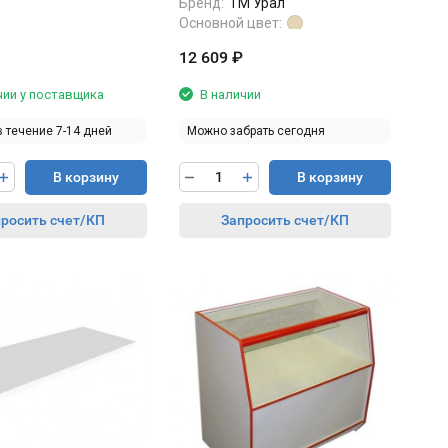
Бренд:
ТМ Урал
Основной цвет:
12 609
₽
чии у поставщика
В наличии
в течение 7-14 дней
Можно забрать сегодня
В корзину
В корзину
росить счет/КП
Запросить счет/КП