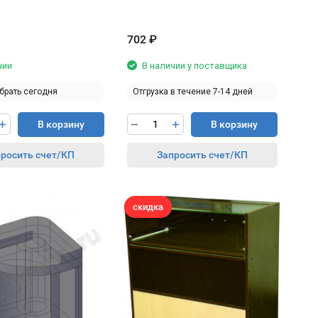
702
₽
чии
В наличии у поставщика
брать сегодня
Отгрузка в течение 7-14 дней
В корзину
В корзину
росить счет/КП
Запросить счет/КП
скидка