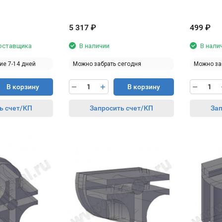
5 317
₽
499
₽
поставщика
В наличии
В нали
ие 7-14 дней
Можно забрать сегодня
Можно за
В корзину
В корзину
ь счет/КП
Запросить счет/КП
Зап