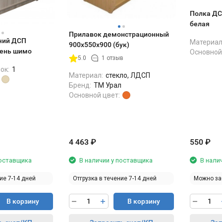
Полка ДС
белая
Прилавок демонстрационный
чий ДСП
Материал
900х550х900 (бук)
сень шимо
Основной
5.0
1 отзыв
ок:
1
Материал:
стекло, ЛДСП
Бренд:
ТМ Урал
Основной цвет:
4 463
₽
550
₽
поставщика
В наличии у поставщика
В нали
ие 7-14 дней
Отгрузка в течение 7-14 дней
Можно за
В корзину
В корзину