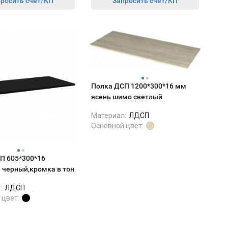
росить счет/КП
Запросить счет/КП
Полка ДСП 1200*300*16 мм
ясень шимо светлый
Материал:
ЛДСП
Основной цвет:
П 605*300*16
черный,кромка в тон
:
ЛДСП
 цвет: