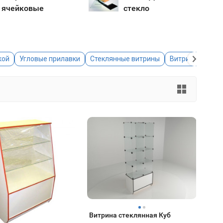
ячейковые
стекло
кой
Угловые прилавки
Стеклянные витрины
Витрина из ЛД
Витрина стеклянная Куб