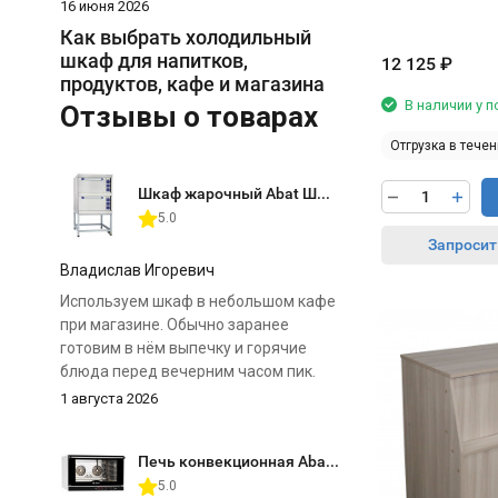
16 июня 2026
Как выбрать холодильный
шкаф для напитков,
12 125
₽
продуктов, кафе и магазина
В наличии у 
Отзывы о товарах
Отгрузка в течен
Шкаф жарочный Abat ШЖЭ-2 (двухсекционный)
5.0
Запросит
Владислав Игоревич
Используем шкаф в небольшом кафе
при магазине. Обычно заранее
готовим в нём выпечку и горячие
блюда перед вечерним часом пик.
1 августа 2026
Главное преимущество для нас — две
отдельные камеры. Можно
Печь конвекционная Abat КЭП-4П
одновременно поставить разные
5.0
продукты и выставить для них свои