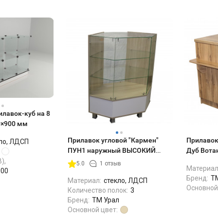
лавок-куб на 8
0×900 мм
Прилавок угловой "Кармен"
Прилавок
ло, ЛДСП
ПУН1 наружный ВЫСОКИЙ
Дуб Вота
700*700*1150 (ясень шимо/
),
5.0
1 отзыв
Материал
белый)
900
Бренд:
Т
Материал:
стекло, ЛДСП
Основной
Количество полок:
3
Бренд:
ТМ Урал
Основной цвет: