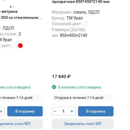
прозрачная 850*450*2140 мм
-витрина
Материал:
стекло, ЛДСП
1300 со стеклянными
Бренд:
ТМ Урал
Основной цвет:
:
ЛДСП
Размеры (ДхГхВ),
во полок:
2
мм:
850×450×2140
М Урал
 цвет:
17 840
₽
чии у поставщика
В наличии у поставщика
в течение 7-14 дней
Отгрузка в течение 7-14 дней
В корзину
В корзину
росить счет/КП
Запросить счет/КП