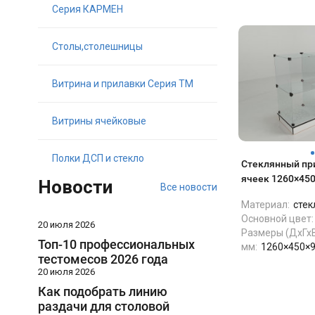
Серия КАРМЕН
Столы,столешницы
Витрина и прилавки Серия ТМ
Витрины ячейковые
Полки ДСП и стекло
Стеклянный при
ячеек 1260×45
Новости
Все новости
Материал:
стек
Основной цвет:
20 июля 2026
Размеры (ДхГхВ
Топ-10 профессиональных
мм:
1260×450×
тестомесов 2026 года
20 июля 2026
Как подобрать линию
раздачи для столовой