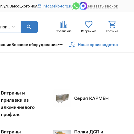
рг, ул. Высоцкого 40А
info@ekb-torg.ru
Заказать звонок
Витрины и прилавки
Сравнение
Избранное
Корзина
вание
Весовое оборудование
Наше производство
Витрины и
Серия КАРМЕН
прилавки из
алюминиевого
профиля
Витрины
Полки ДСП и