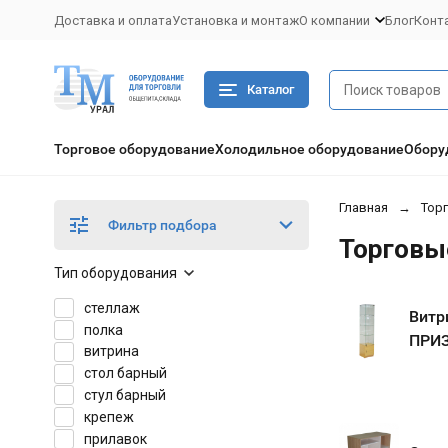
Доставка и оплата
Установка и монтаж
О компании
Блог
Конт
Каталог
Торговое оборудование
Холодильное оборудование
Обору
Главная
Тор
Фильтр подбора
Торговы
Тип оборудования
стеллаж
Витр
полка
ПРИ
витрина
стол барный
стул барный
крепеж
прилавок