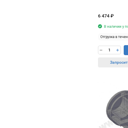
главное.
6 474
₽
В наличии у 
Отгрузка в течен
Запросит