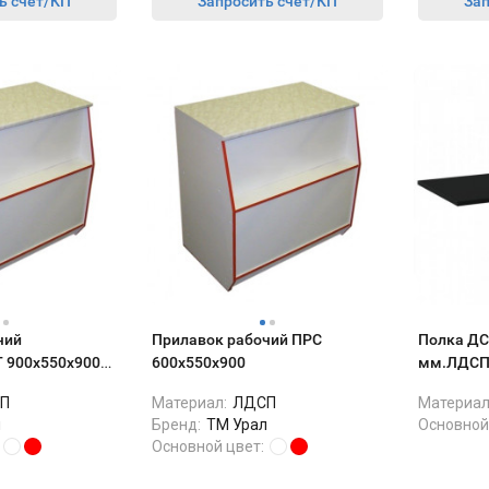
ь счет/КП
Запросить счет/КП
Зап
чий
Прилавок рабочий ПРС
Полка ДС
900х550х900
600х550х900
мм.ЛДСП 
П
Материал:
ЛДСП
Материал
л
Бренд:
ТМ Урал
Основной
Основной цвет: