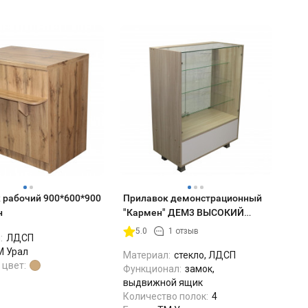
 рабочий 900*600*900
Прилавок демонстрационный
н
"Кармен" ДЕМ3 ВЫСОКИЙ
850*450*1150
5.0
1 отзыв
:
ЛДСП
М Урал
Материал:
стекло, ЛДСП
 цвет:
Функционал:
замок,
выдвижной ящик
Количество полок:
4