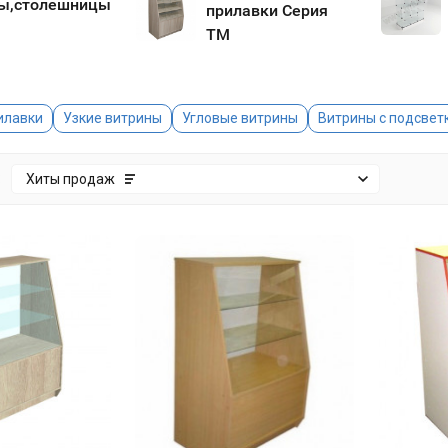
ы,столешницы
прилавки Серия
ТМ
илавки
Узкие витрины
Угловые витрины
Витрины с подсвет
:
Хиты продаж