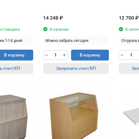
14 248
₽
12 700
₽
поставщика
В наличии
В нали
ие 7-14 дней
Можно забрать сегодня
Отгрузка 
В корзину
В корзину
ь счет/КП
Запросить счет/КП
Зап