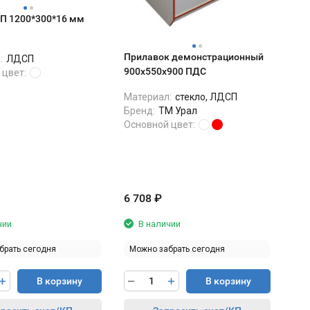
П 1200*300*16 мм
Прилавок демонстрационный
:
ЛДСП
900х550х900 ПДС
 цвет:
Материал:
стекло, ЛДСП
Бренд:
ТМ Урал
Основной цвет:
6 708
₽
чии
В наличии
брать сегодня
Можно забрать сегодня
В корзину
В корзину