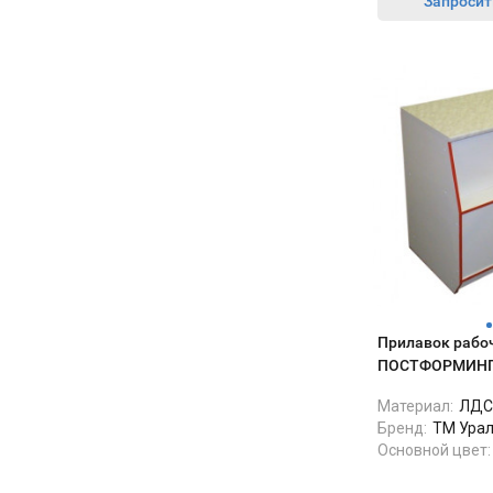
Запросит
удобно переставлять под высокие
Самое крутое, что сохранили
емкости без всяких ключей. Его и
отдельные программы для булочек и
мыть поэтому легко, вынул решетки,
слоеной выпечки, теперь результат
протёр и все. Глухая дверь тоже в
меньше зависит от того, какой повар
плюс — кухонный бардак внутри не
стоит на смене. Пришел новенький,
мозолит глаза.
ткнул в нужную программу, и всё,
Поставили рядом с холодным цехом,
партия готова. Меньше брака,
в течение смены дверь открывают
меньше нервов.
постоянно, но продукты остаются
нормально охлаждёными. Термометр
Подключали сами, 380В кинули без
стабильно держит +3 +4.
проблем. А вот с паром пришлось
Шумит как обычный холодильник, но
повозиться — вызывали сантехника,
на рабочей кухне за вытяжкой этого
чтобы нормально врезать в
вообще не слышно. Простая рабочая
водопровод, шланги там, краник
лошадка: включили, настроили, и она
поставить. Но это разовая история,
Прилавок рабо
просто делает своё дело без танцев с
зато потом забыли.
ПОСТФОРМИНГ 
бубном.
ПРС
Материал:
ЛДС
В общем, аппарат рабочий. Не
Бренд:
ТМ Ура
идеальная сказка, но свои деньги
Основной цвет:
отрабатывает честно. Выпечка стала
предсказуемой, а это в нашем деле