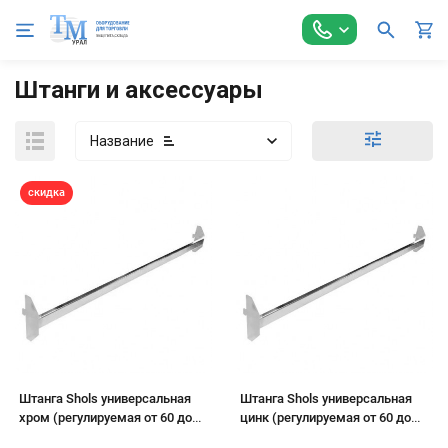
Главная
Торговое оборудование
Стеллажи торговые
А
Штанги и аксессуары
Название
скидка
Штанга Shols универсальная
Штанга Shols универсальная
хром (регулируемая от 60 до
цинк (регулируемая от 60 до
100 см)
100 см)