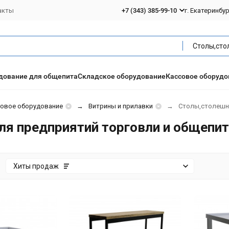
акты
+7 (343) 385-99-10
г. Екатеринбу
дование для общепита
Складское оборудование
Кассовое оборудо
говое оборудование
Витрины и прилавки
Столы,столеш
ля предприятий торговли и общепит
:
Хиты продаж