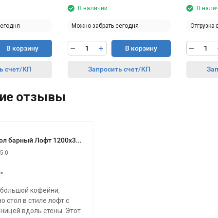
В наличии
В нали
сегодня
Можно забрать сегодня
Отгрузка 
В корзину
В корзину
ь счет/КП
Запросить счет/КП
Зап
ие отзывы
Стол барный Лофт 1200х350х1116 мм Дуб Вотан
5.0
"
ебольшой кофейни,
о стол в стиле лофт с
ницей вдоль стены. Этот