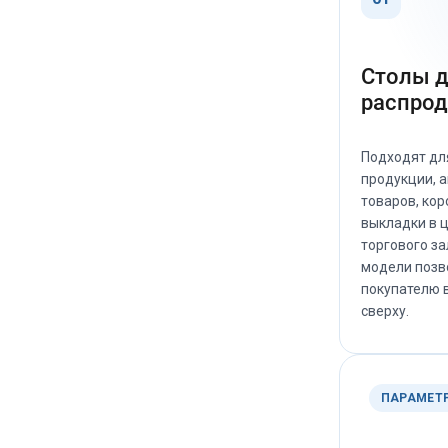
постоянно, но продукты остаются
нормально охлаждёными. Термометр
Подключали сами, 380В кинули без
стабильно держит +3 +4.
проблем. А вот с паром пришлось
Шумит как обычный холодильник, но
Столы 
повозиться — вызывали сантехника,
на рабочей кухне за вытяжкой этого
чтобы нормально врезать в
распро
вообще не слышно. Простая рабочая
водопровод, шланги там, краник
лошадка: включили, настроили, и она
поставить. Но это разовая история,
просто делает своё дело без танцев с
Подходят дл
зато потом забыли.
бубном.
продукции, 
товаров, кор
В общем, аппарат рабочий. Не
выкладки в 
идеальная сказка, но свои деньги
отрабатывает честно. Выпечка стала
торгового за
предсказуемой, а это в нашем деле
модели позв
главное.
покупателю 
сверху.
ПАРАМЕТ