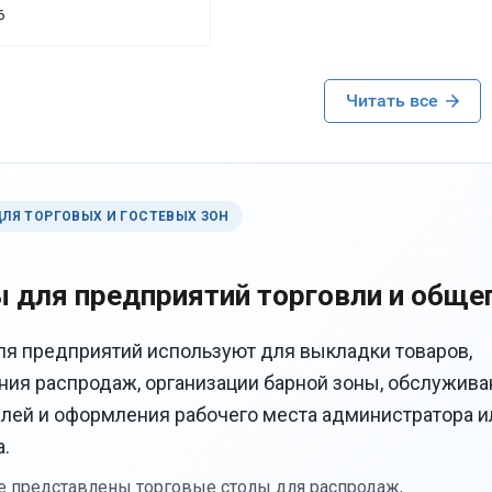
ально — 1200 мм в длину
6
м в глубину, как раз встал
 дуб вотан в сочетании с
ллом смотрится очень
ти уже спрашивают где
Читать все
а несложная, справились
. Столешница МДФ 32 мм
е гуляет, влагостойкое
о важно для нашего
ки регулируются, пол у
ДЛЯ ТОРГОВЫХ И ГОСТЕВЫХ ЗОН
, выставили без
изводство российское,
с. Рекомендую.
 для предприятий торговли и обще
ля предприятий используют для выкладки товаров,
ия распродаж, организации барной зоны, обслужива
лей и оформления рабочего места администратора и
.
ге представлены торговые столы для распродаж,