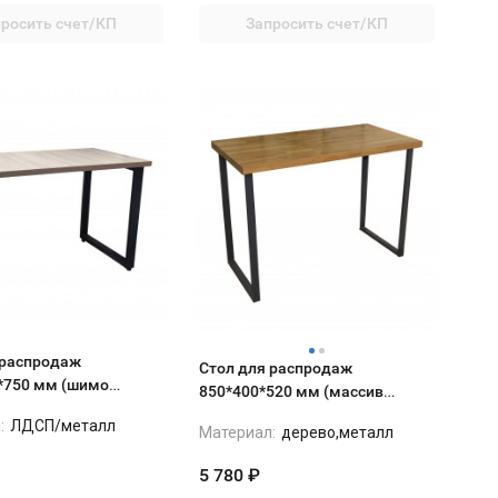
росить счет/КП
Запросить счет/КП
 распродаж
Стол для распродаж
*750 мм (шимо
850*400*520 мм (массив
березы)
:
ЛДСП/металл
Материал:
дерево,металл
5 780
₽