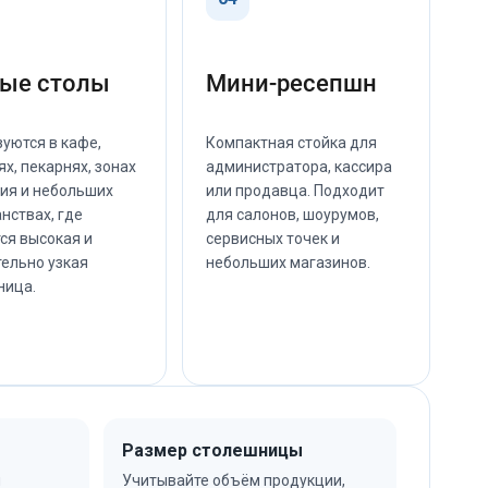
ые столы
Мини-ресепшн
уются в кафе,
Компактная стойка для
х, пекарнях, зонах
администратора, кассира
ия и небольших
или продавца. Подходит
нствах, где
для салонов, шоурумов,
ся высокая и
сервисных точек и
ельно узкая
небольших магазинов.
ница.
Размер столешницы
я
Учитывайте объём продукции,