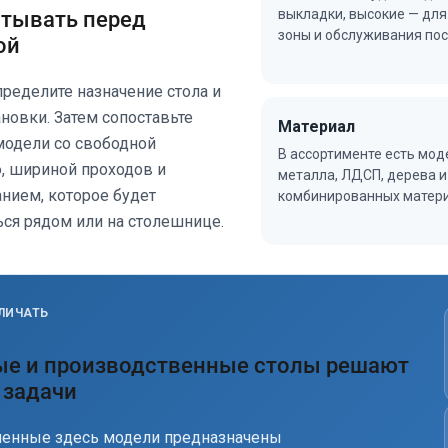
выкладки, высокие — для
итывать перед
зоны и обслуживания пос
ой
пределите назначение стола и
ановки. Затем сопоставьте
Материал
одели со свободной
В ассортименте есть мод
 шириной проходов и
металла, ЛДСП, дерева и
нием, которое будет
комбинированных матери
ся рядом или на столешнице.
ЛИЧАТЬ
ые и производственные столы решают
 задачи
енные здесь модели предназначены