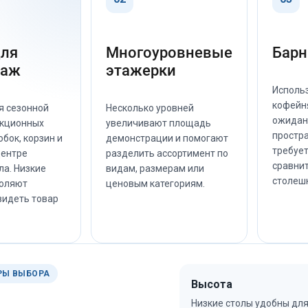
для
Многоуровневые
Барн
даж
этажерки
Использ
кофейня
я сезонной
Несколько уровней
ожидан
акционных
увеличивают площадь
простра
обок, корзин и
демонстрации и помогают
требует
центре
разделить ассортимент по
сравнит
ла. Низкие
видам, размерам или
столеш
оляют
ценовым категориям.
видеть товар
РЫ ВЫБОРА
Высота
Низкие столы удобны дл