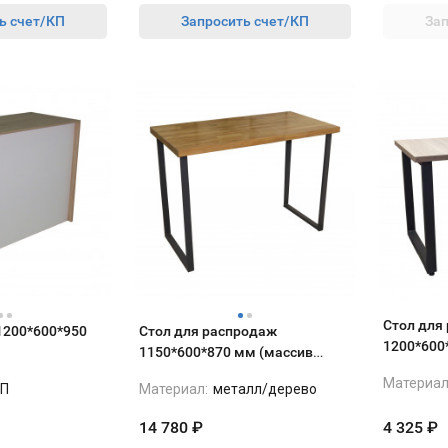
ь счет/КП
Запросить счет/КП
Зап
Стол для
1200*600*950
Стол для распродаж
1200*600
1150*600*870 мм (массив
светлый)
березы)
Материал
П
Материал:
металл/дерево
14 780
₽
4 325
₽