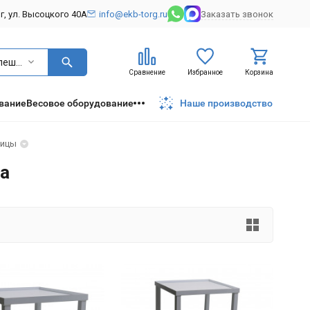
рг, ул. Высоцкого 40А
info@ekb-torg.ru
Заказать звонок
Столы,столешницы
Сравнение
Избранное
Корзина
вание
Весовое оборудование
Наше производство
ницы
а