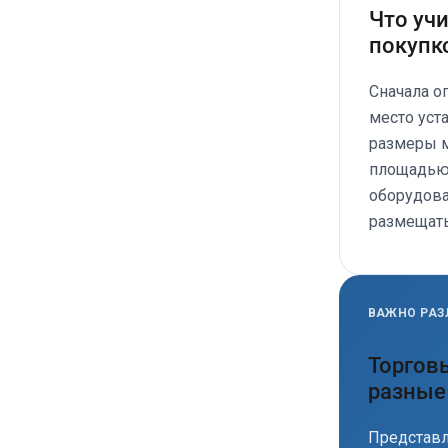
Что уч
покупк
Сначала о
место уст
размеры м
площадью,
оборудова
размещать
ВАЖНО РАЗ
Торгов
разные
Представл