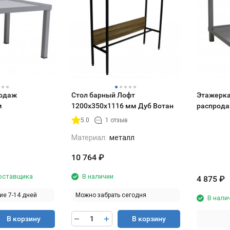
родаж
Стол барный Лофт
Этажерка
м
1200х350х1116 мм Дуб Вотан
распрода
5.0
1 отзыв
Материал:
металл
10 764
₽
поставщика
В наличии
4 875
₽
ие 7-14 дней
Можно забрать сегодня
В нали
В корзину
В корзину