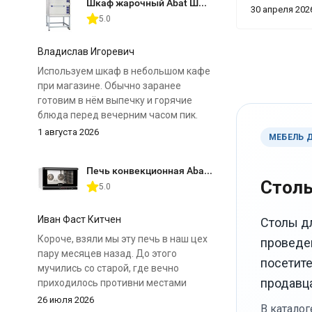
Шкаф жарочный Abat ШЖЭ-2 (двухсекционный)
подошёл иде
30 апреля 202
и всего 350 м
5.0
в нишу. Цвет
чёрным мета
Владислав Игоревич
стильно, гос
Используем шкаф в небольшом кафе
брали. Сборк
при магазине. Обычно заранее
за 20 минут
готовим в нём выпечку и горячие
— плотная, н
блюда перед вечерним часом пик.
покрытие эт
1 августа 2026
формата. Нож
МЕБЕЛЬ 
Главное преимущество для нас — две
нас неровный
отдельные камеры. Можно
проблем. Про
Печь конвекционная Abat КЭП-4П
одновременно поставить разные
что тоже плю
Столы
5.0
продукты и выставить для них свои
режимы. Нагрев регулируется
отдельно сверху и снизу, поэтому к
Иван Фаст Китчен
Столы д
особенностям шкафа быстро
Короче, взяли мы эту печь в наш цех
проведен
приспособились.
пару месяцев назад. До этого
посетите
мучились со старой, где вечно
До нужной температуры
продавца
приходилось противни местами
оборудование выходит не
менять, иначе низ горит, а верх
26 июля 2026
моментально, поэтому запускаем его
В катало
сырой. Тут вентиляторы нормальные,