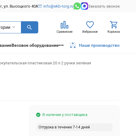
рг, ул. Высоцкого 40А
info@ekb-torg.ru
Заказать звонок
гории
Сравнение
Избранное
Корзина
вание
Весовое оборудование
Наше производство
окупательская пластиковая 20 л 2 ручки зелёная
В наличии у поставщика
Отгрузка в течение 7-14 дней