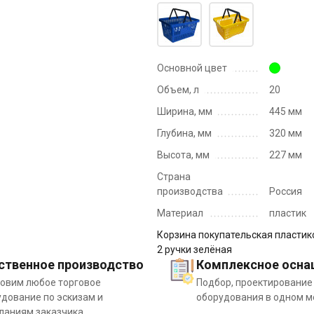
Основной цвет
Объем, л
20
Ширина, мм
445 мм
Глубина, мм
320 мм
Высота, мм
227 мм
Страна
производства
Россия
Материал
пластик
Корзина покупательская пластик
2 ручки зелёная
ственное производство
Комплексное осна
товим любое торговое
Подбор, проектирование
дование по эскизам и
оборудования в одном м
ланиям заказчика.