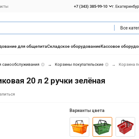
акты
+7 (343) 385-99-10
г. Екатеринбу
Все кате
дование для общепита
Складское оборудование
Кассовое оборудо
я самообслуживания
Корзины покупательские
Корзина п
ковая 20 л 2 ручки зелёная
елиться
Варианты цвета