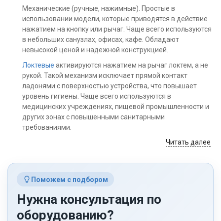
Механические (ручные, нажимные). Простые в
использовании модели, которые приводятся в действие
нажатием на кнопку или рычаг. Чаще всего используются
в небольших санузлах, офисах, кафе. Обладают
невысокой ценой и надежной конструкцией.
Локтевые
активируются нажатием на рычаг локтем, а не
рукой. Такой механизм исключает прямой контакт
ладонями с поверхностью устройства, что повышает
уровень гигиены. Чаще всего используются в
медицинских учреждениях, пищевой промышленности и
других зонах с повышенными санитарными
требованиями.
Читать далее
Автоматические (сенсорные). Работают по принципу
инфракрасного датчика. Жидкость подается при
поднесении руки. Подходят для помещений с высокими
санитарными требованиями: больницы, пищевые
Поможем с подбором
производства, учебные заведения. Обеспечивают
максимальную гигиену.
Нужна консультация по
По типу заливаемого средства
оборудованию?