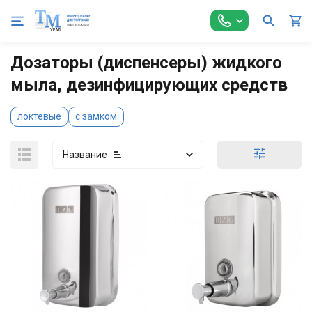
Главная
Санитарно-гигиеническое оборудование
Дозаторы 
Дозаторы (диспенсеры) жидкого
мыла, дезинфицирующих средств
локтевые
с замком
Название