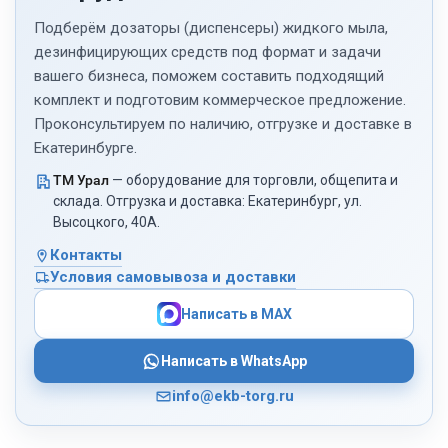
Для жидкого мыла. Универсальные модели, совместимы
Подберём дозаторы (диспенсеры) жидкого мыла,
с большинством видов жидких моющих средств. Часто
используются в офисных и общественных туалетах.
дезинфицирующих средств под формат и задачи
вашего бизнеса, поможем составить подходящий
Для пенящегося мыла. Подают мыло в виде пены.
комплект и подготовим коммерческое предложение.
Экономят расход и создают ощущение «мягкой» чистоты.
Проконсультируем по наличию, отгрузке и доставке в
Подходят для детских учреждений и кафе.
Екатеринбурге.
Для антисептиков и дезинфицирующих гелей.
Предназначены для размещения у входов в здания, на
ТМ Урал
— оборудование для торговли, общепита и
ресепшене, в медкабинетах и точках с массовым
склада. Отгрузка и доставка: Екатеринбург, ул.
скоплением людей. Помогают обеспечить
Высоцкого, 40А.
антисептическую обработку рук без касания.
Контакты
По способу заливки мыла
Условия самовывоза и доставки
Картриджные дозаторы используют сменные кассеты с
Написать в MAX
мылом или антисептиком, которые устанавливаются
внутрь корпуса. Это удобно и гигиенично: смена
Написать в WhatsApp
картриджа занимает минимум времени, а сам контейнер
герметичен. Такие модели особенно популярны в
info@ekb-torg.ru
медицинских учреждениях и местах с высокими
санитарными требованиями.