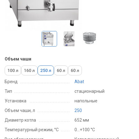
Объем чаши
100 л
160 л
250 л
60 л
60 л
Бренд
Abat
Тип
стационарный
Установка
напольные
Объем чаши, л
250
Диаметр котла
652 мм
Температурный режим, °C
0...+100 °С