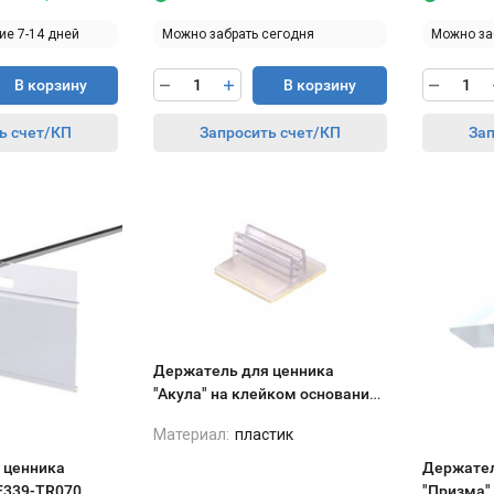
ие 7-14 дней
Можно забрать сегодня
Можно за
В корзину
В корзину
ь счет/КП
Запросить счет/КП
Зап
Держатель для ценника
"Акула" на клейком основании
25*25
Материал:
пластик
 ценника
Держател
E339-TR070
"Призма"