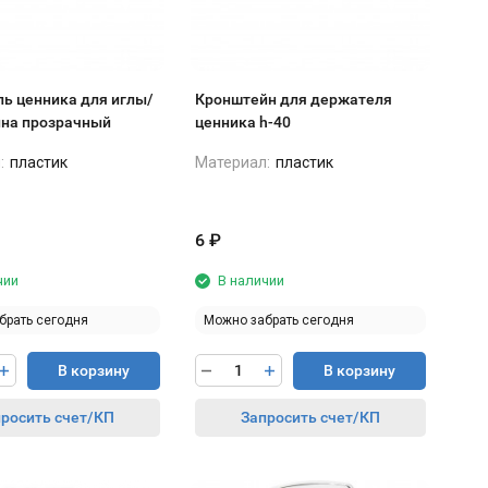
ь ценника для иглы/
Кронштейн для держателя
на прозрачный
ценника h-40
:
пластик
Материал:
пластик
6
₽
чии
В наличии
брать сегодня
Можно забрать сегодня
В корзину
В корзину
росить счет/КП
Запросить счет/КП