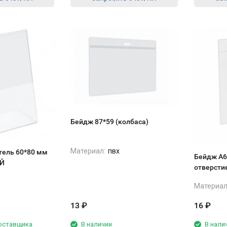
Бейдж 87*59 (колбаса)
Материал:
пвх
ель 60*80 мм
Бейдж А6
Й
отверсти
Материал
13
₽
16
₽
поставщика
В наличии
В нали