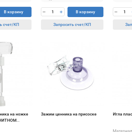
В корзину
В корзину
ь счет/КП
Запросить счет/КП
Зап
ника на ножке
Зажим ценника на присоске
Игла пла
ГНИТНОМ
Материал