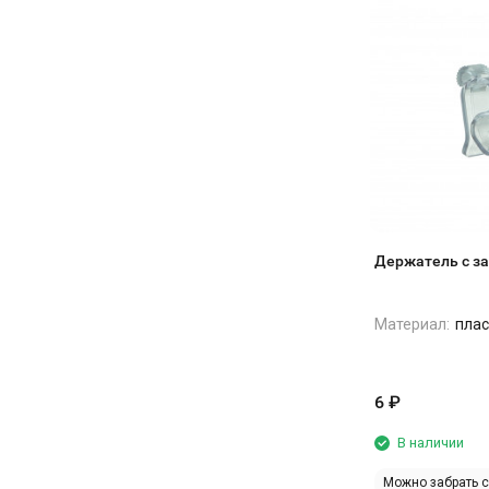
протёр и все. Глухая дверь тоже в
меньше зависит от того, какой повар
плюс — кухонный бардак внутри не
стоит на смене. Пришел новенький,
мозолит глаза.
ткнул в нужную программу, и всё,
Поставили рядом с холодным цехом,
партия готова. Меньше брака,
в течение смены дверь открывают
меньше нервов.
постоянно, но продукты остаются
нормально охлаждёными. Термометр
Подключали сами, 380В кинули без
стабильно держит +3 +4.
проблем. А вот с паром пришлось
Шумит как обычный холодильник, но
повозиться — вызывали сантехника,
на рабочей кухне за вытяжкой этого
чтобы нормально врезать в
вообще не слышно. Простая рабочая
водопровод, шланги там, краник
лошадка: включили, настроили, и она
Держатель с з
поставить. Но это разовая история,
просто делает своё дело без танцев с
зато потом забыли.
бубном.
Материал:
плас
В общем, аппарат рабочий. Не
идеальная сказка, но свои деньги
отрабатывает честно. Выпечка стала
6
₽
предсказуемой, а это в нашем деле
главное.
В наличии
Можно забрать 