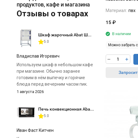
продуктов, кафе и магазина
Материал:
пвх
Отзывы о товарах
15
₽
В наличии
Шкаф жарочный Abat ШЖЭ-2 (двухсекционный)
5.0
Можно забрать 
Владислав Игоревич
Используем шкаф в небольшом кафе
при магазине. Обычно заранее
Запросит
готовим в нём выпечку и горячие
блюда перед вечерним часом пик.
1 августа 2026
Главное преимущество для нас — две
отдельные камеры. Можно
Печь конвекционная Abat КЭП-4П
одновременно поставить разные
5.0
продукты и выставить для них свои
режимы. Нагрев регулируется
отдельно сверху и снизу, поэтому к
Иван Фаст Китчен
особенностям шкафа быстро