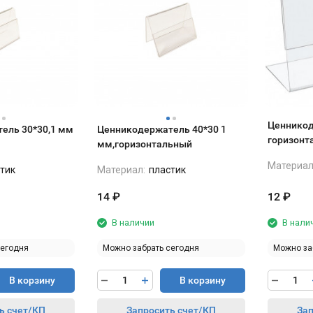
Ценникод
ель 30*30,1 мм
Ценникодержатель 40*30 1
горизонт
мм,горизонтальный
Материал
тик
Материал:
пластик
14
₽
12
₽
В наличии
В нали
сегодня
Можно забрать сегодня
Можно за
В корзину
В корзину
ь счет/КП
Запросить счет/КП
Зап