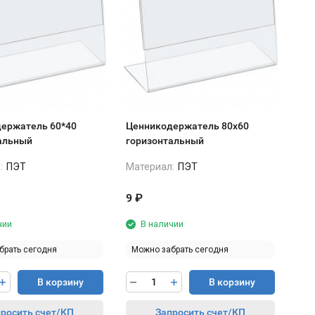
ержатель 60*40
Ценникодержатель 80х60
альный
горизонтальный
:
ПЭТ
Материал:
ПЭТ
9
₽
чии
В наличии
брать сегодня
Можно забрать сегодня
В корзину
В корзину
росить счет/КП
Запросить счет/КП