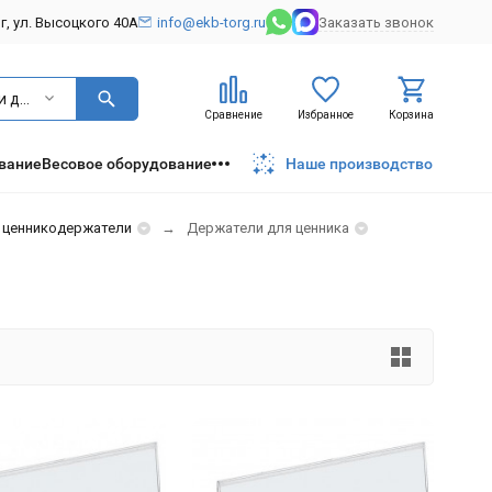
рг, ул. Высоцкого 40А
info@ekb-torg.ru
Заказать звонок
Держатели для ценника
Сравнение
Избранное
Корзина
вание
Весовое оборудование
Наше производство
и ценникодержатели
Держатели для ценника