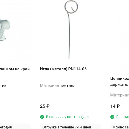
ажимом на край
Игла (металл) PN114-06
Ценникод
держател
тик
Материал:
металл
Материал
25
₽
14
₽
В наличии у поставщика
В нали
сегодня
Отгрузка в течение 7-14 дней
Можно за