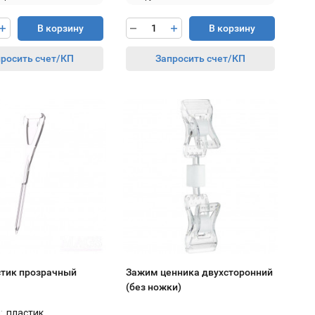
В корзину
В корзину
росить счет/КП
Запросить счет/КП
стик прозрачный
Зажим ценника двухсторонний
(без ножки)
:
пластик