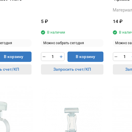
Материал
5
₽
14
₽
В наличии
В нали
сегодня
Можно забрать сегодня
Можно за
В корзину
В корзину
ь счет/КП
Запросить счет/КП
Зап