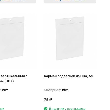
 вертикальный с
Карман подвесной из ПВХ, А4
ем (ПВХ)
:
пвх
Материал:
пвх
75
₽
чии
В наличии у поставщика