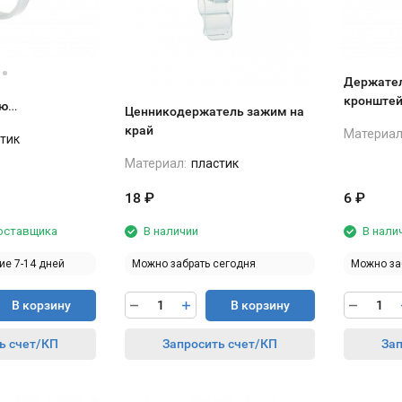
Держател
кронштей
ую
Ценникодержатель зажим на
лбаса)
край
Материал
тик
Материал:
пластик
18
₽
6
₽
поставщика
В наличии
В нали
ие 7-14 дней
Можно забрать сегодня
Можно за
В корзину
В корзину
ь счет/КП
Запросить счет/КП
Зап