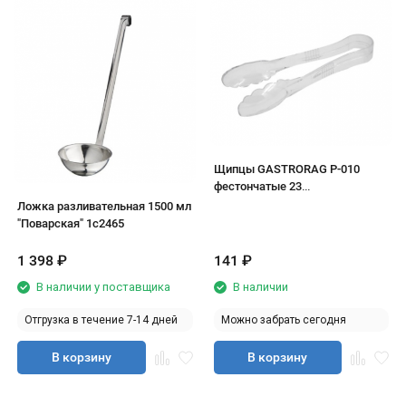
Щипцы GASTRORAG P-010
фестончатые 23
см,поликарбонат прозрачный
Ложка разливательная 1500 мл
"Поварская" 1с2465
1 398
₽
141
₽
В наличии у поставщика
В наличии
Отгрузка в течение 7-14 дней
Можно забрать сегодня
В корзину
В корзину