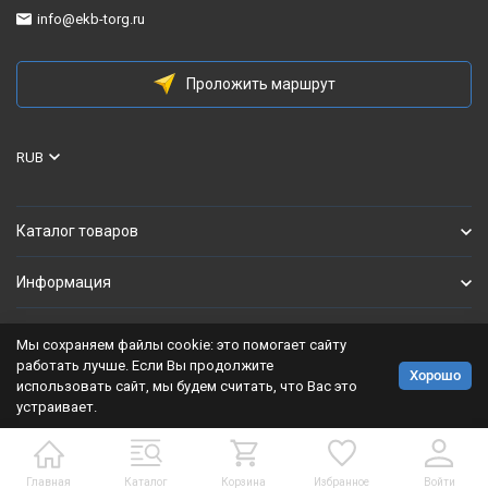
info@ekb-torg.ru
Проложить маршрут
RUB
Каталог товаров
Информация
Мы сохраняем файлы cookie: это помогает сайту
Политика персональных данных
работать лучше. Если Вы продолжите
Хорошо
использовать сайт, мы будем считать, что Вас это
Разработано в
bodysite.ru
устраивает.
Главная
Каталог
Корзина
Избранное
Войти