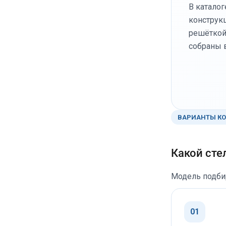
в течение смены дверь открывают
В катало
меньше нервов.
постоянно, но продукты остаются
конструк
нормально охлаждёными. Термометр
Подключали сами, 380В кинули без
решёткой
стабильно держит +3 +4.
проблем. А вот с паром пришлось
собраны 
Шумит как обычный холодильник, но
повозиться — вызывали сантехника,
на рабочей кухне за вытяжкой этого
чтобы нормально врезать в
вообще не слышно. Простая рабочая
водопровод, шланги там, краник
лошадка: включили, настроили, и она
поставить. Но это разовая история,
просто делает своё дело без танцев с
зато потом забыли.
бубном.
В общем, аппарат рабочий. Не
ВАРИАНТЫ К
идеальная сказка, но свои деньги
отрабатывает честно. Выпечка стала
предсказуемой, а это в нашем деле
Какой сте
главное.
Модель подби
01