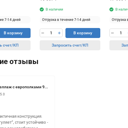
В наличии
В нали
ие 7-14 дней
Отгрузка в течение 7-14 дней
Отгрузка 
В корзину
В корзину
ь счет/КП
Запросить счет/КП
Зап
ие отзывы
Стеллаж с европолками 900х600х2350мм (30+3*40+50)
5.0
актичная конструкция.
уляет”, стоит устойчиво -