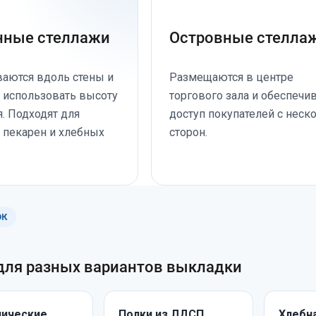
нные стеллажи
Островные стелла
ваются вдоль стены и
Размещаются в центре
 использовать высоту
торгового зала и обеспечи
. Подходят для
доступ покупателей с неск
 пекарен и хлебных
сторон.
ОК
для разных вариантов выкладки
ические
Полки из ЛДСП
Хлебн