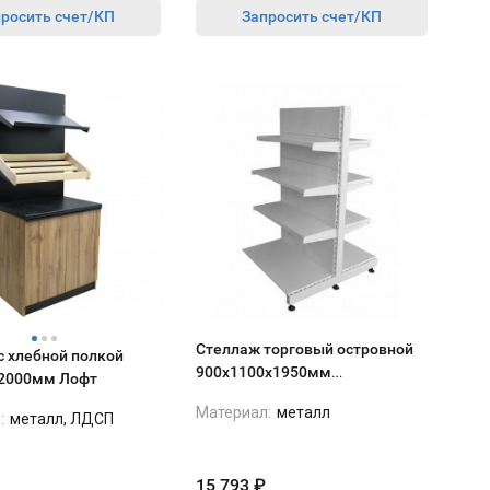
росить счет/КП
Запросить счет/КП
Стеллаж торговый островной
с хлебной полкой
900х1100х1950мм
2000мм Лофт
(30+2*40+50)
Материал:
металл
:
металл, ЛДСП
15 793
₽