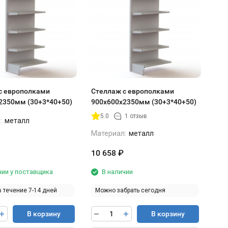
с европолками
Стеллаж с европолками
2350мм (30+3*40+50)
900х600х2350мм (30+3*40+50)
5.0
1 отзыв
:
металл
Материал:
металл
10 658
₽
чии у поставщика
В наличии
в течение 7-14 дней
Можно забрать сегодня
В корзину
В корзину