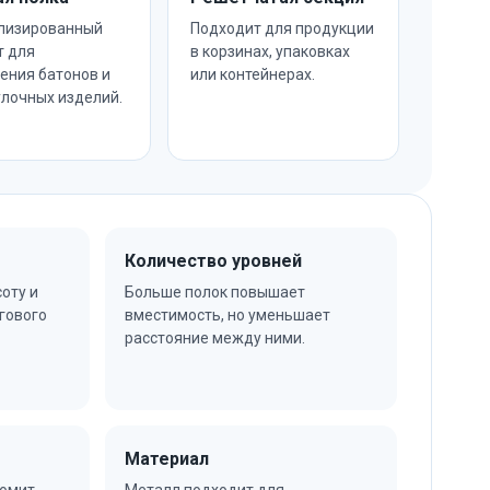
лизированный
Подходит для продукции
т для
в корзинах, упаковках
ения батонов и
или контейнерах.
лочных изделий.
Количество уровней
оту и
Больше полок повышает
гового
вместимость, но уменьшает
расстояние между ними.
Материал
номит
Металл подходит для