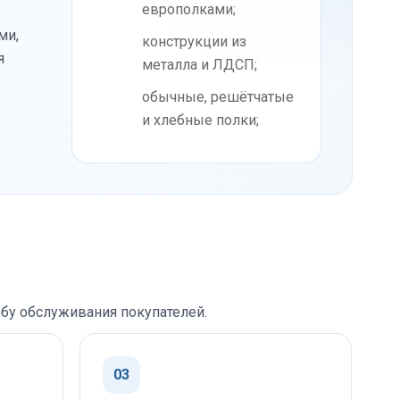
европолками;
ми,
конструкции из
я
металла и ЛДСП;
обычные, решётчатые
и хлебные полки;
бу обслуживания покупателей.
03