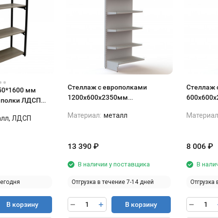
Стеллаж с европолками
Стеллаж 
50*1600 мм
1200х600х2350мм
600х600х
4 полки ЛДСП
(30+3*40+50)
Материал:
металл
Материал
алл, ЛДСП
13 390
₽
8 006
₽
В наличии у поставщика
В нали
сегодня
Отгрузка в течение 7-14 дней
Отгрузка 
В корзину
В корзину