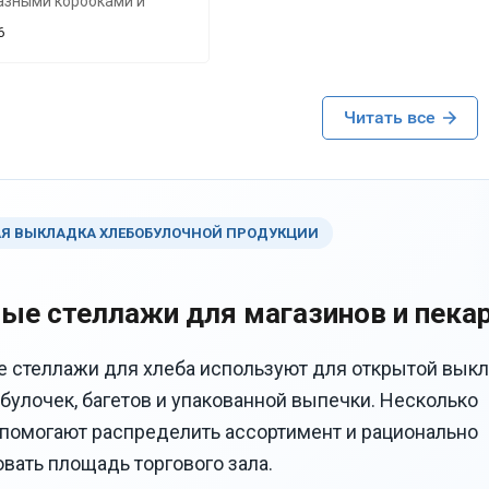
азными коробками и
чего не скручивается и не
6
я”. Размер высокий
 самый раз для ПВЗ,
Читать все
европолки, то есть глубже
 обычные, тяжёлые
ат без проблем (вес
ся ровно).
Я ВЫКЛАДКА ХЛЕБОБУЛОЧНОЙ ПРОДУКЦИИ
ые стеллажи для магазинов и пека
е стеллажи для хлеба используют для открытой вык
 булочек, багетов и упакованной выпечки. Несколько
помогают распределить ассортимент и рационально
вать площадь торгового зала.