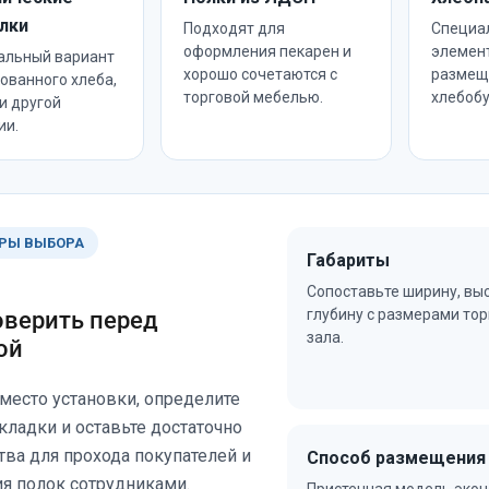
лки
Подходят для
Специа
оформления пекарен и
элемен
альный вариант
хорошо сочетаются с
размещ
ованного хлеба,
торговой мебелью.
хлебобу
и другой
ии.
РЫ ВЫБОРА
Габариты
Сопоставьте ширину, выс
глубину с размерами тор
оверить перед
зала.
ой
место установки, определите
ладки и оставьте достаточно
тва для прохода покупателей и
Способ размещения
я полок сотрудниками.
Пристенная модель эко