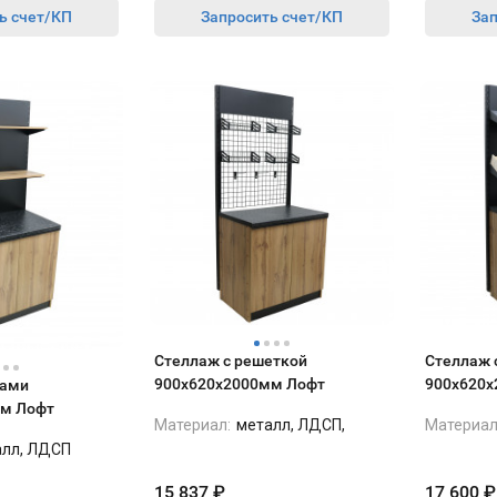
ь счет/КП
Запросить счет/КП
Зап
Стеллаж с решеткой
Стеллаж 
900х620х2000мм Лофт
900х620х
ками
м Лофт
Материал:
металл, ЛДСП,
Материал
ЛДСП/металл
алл, ЛДСП
15 837
₽
17 600
₽