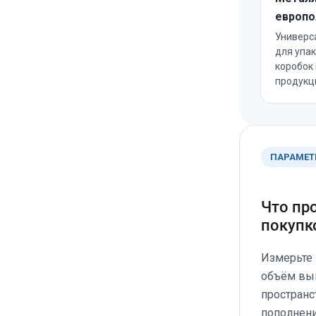
европо
Универс
для упак
коробок 
продукц
ПАРАМЕТ
Что пр
покупк
Измерьте 
объём вык
пространс
пополнени