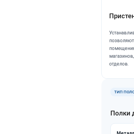
Присте
Устанавли
позволяют
помещения
магазинов,
отделов.
ТИП ПОЛ
Полки 
Металл