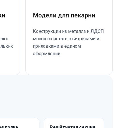
жи
Модели для пекарни
Конструкции из металла и ЛДСП
вают
можно сочетать с витринами и
ольких
прилавками в едином
оформлении.
ая полка
Решётчатая секция