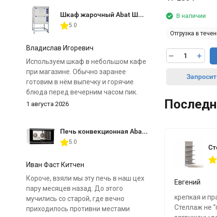
Шкаф жарочный Abat ШЖЭ-2 (двухсекционный)
В наличии
5.0
Отгрузка в течен
Владислав Игоревич
Используем шкаф в небольшом кафе
при магазине. Обычно заранее
Запросит
готовим в нём выпечку и горячие
блюда перед вечерним часом пик.
Последн
1 августа 2026
Главное преимущество для нас — две
отдельные камеры. Можно
Печь конвекционная Abat КЭП-4П
одновременно поставить разные
5.0
продукты и выставить для них свои
режимы. Нагрев регулируется
отдельно сверху и снизу, поэтому к
Иван Фаст Китчен
особенностям шкафа быстро
Короче, взяли мы эту печь в наш цех
Евгений
приспособились.
пару месяцев назад. До этого
крепкая и пр
мучились со старой, где вечно
До нужной температуры
Стеллаж не “г
приходилось противни местами
оборудование выходит не