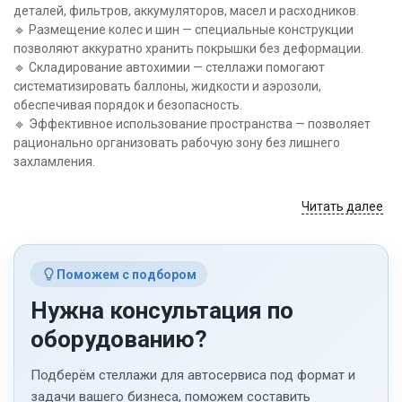
краской вроде стойкое
деталей, фильтров, аккумуляторов, масел и расходников.
- после нескольких
🔹 Размещение колес и шин — специальные конструкции
передвижек по складу
позволяют аккуратно хранить покрышки без деформации.
царапин минимум.
🔹 Складирование автохимии — стеллажи помогают
систематизировать баллоны, жидкости и аэрозоли,
обеспечивая порядок и безопасность.
🔹 Эффективное использование пространства — позволяет
рационально организовать рабочую зону без лишнего
захламления.
Читать далее
Металлические стеллажи для
автосервиса в интернет-магазине
«ТМ Урал»
Поможем с подбором
Нужна консультация по
На официальном сайте «ТМ Урал» представлен широкий
выбор металлических стеллажей для автосервисов. У нас вы
оборудованию?
можете купить стеллаж для автосервиса нужной
конфигурации, размера и грузоподъемности.
Подберём стеллажи для автосервиса под формат и
Каталог содержит следующие типы конструкций для
задачи вашего бизнеса, поможем составить