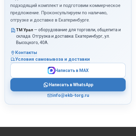
автосервисов:
подходящий комплект и подготовим коммерческое
🔹 Полочные металлические стеллажи — универсальный
предложение. Проконсультируем по наличию,
вариант для размещения инструментов, автохимии, деталей
отгрузке и доставке в Екатеринбурге.
и расходников.
🔹 Сборно-разборные модели — удобны для мастерских с
ТМ Урал
— оборудование для торговли, общепита и
изменяемой конфигурацией хранения.
склада. Отгрузка и доставка: Екатеринбург, ул.
🔹 Паллетные системы — подходят для крупных автосервисов,
Высоцкого, 40А.
работающих с объемными партиями запчастей.
Контакты
Как выбрать стеллажи для автосервиса?
Условия самовывоза и доставки
🔹 Грузоподъемность — выбирайте модели с усиленными
Написать в MAX
полками, способными выдерживать вес тяжелых деталей и
инструментов.
🔹 Материал — металлические конструкции с порошковым
Написать в WhatsApp
покрытием защищены от коррозии и долговечны.
info@ekb-torg.ru
🔹 Размеры и количество полок — определяются объемом
хранимых запчастей и площадью автосервиса.
🔹 Устойчивость к химическим веществам — важно, чтобы
стеллаж не повреждался от контакта с маслами,
растворителями и другими техническими жидкостями.
🔹 Модульность — возможность добавления дополнительных
секций позволит легко расширить систему хранения при