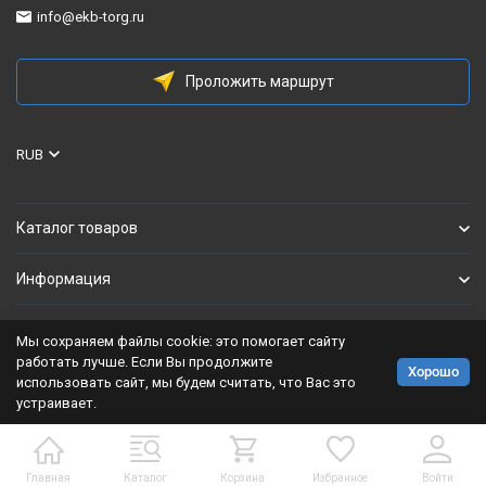
info@ekb-torg.ru
Проложить маршрут
RUB
Каталог товаров
Информация
Мы сохраняем файлы cookie: это помогает сайту
Политика персональных данных
работать лучше. Если Вы продолжите
Хорошо
использовать сайт, мы будем считать, что Вас это
Разработано в
bodysite.ru
устраивает.
Главная
Каталог
Корзина
Избранное
Войти