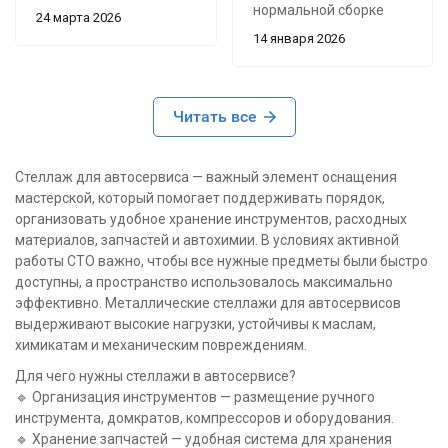
день. Стеллаж реально
нормальной сборке
24 марта 2026
высокий - 2,5 метра,
выдерживает вполне
14 января 2026
весь инвентарь
приличную нагрузку. У
поместился аж до
меня стоят коробки с
потолка. Глубина 600
документами,
мм удобная, можно
Читать все
инструментами и
установить даже
разной мелочевкой -
крупные коробки и
все спокойно, ниче не
Стеллаж для автосервиса — важный элемент оснащения
резину. конструкция
прогнулось и не
мастерской, который помогает поддерживать порядок,
стоит крепко, не
“гуляет”.
организовать удобное хранение инструментов, расходных
шатается как китайские
материалов, запчастей и автохимии. В условиях активной
аналоги из
Сборка средне-
работы СТО важно, чтобы все нужные предметы были быстро
строительных гиперов.
простая: болты, гайки,
доступны, а пространство использовалось максимально
Полки можно
всё как обычно, но без
эффективно. Металлические стеллажи для автосервисов
переставлять по
помощника
выдерживают высокие нагрузки, устойчивы к маслам,
высоте как хочешь, мы
тяжеловато держать
химикатам и механическим повреждениям.
под канистры с маслом
стойки ровно, особенно
подогнали.
на 2.5 м в высоту.
Для чего нужны стеллажи в автосервисе?
Инструкция норм, но
🔹 Организация инструментов — размещение ручного
первый раз собирал
инструмента, домкратов, компрессоров и оборудования.
минут 40-50. Покрытие
🔹 Хранение запчастей — удобная система для хранения