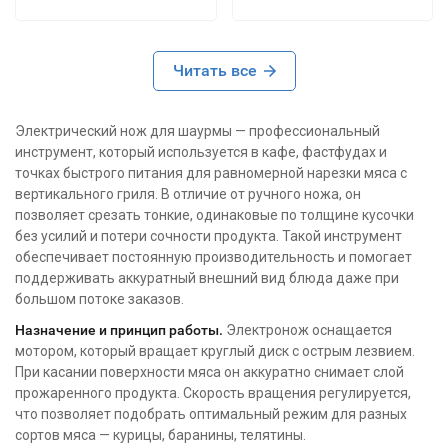
В комплекте есть
штука, корпус
точилка, это плюс.
компактен - удобно для
Сделан качественно,
небольших точек.
материалы норм, в руке
Читать все
лежит уверенно.
Немного тяжеловат и
Электрический нож для шаурмы — профессиональный
мыть не самое
инструмент, который используется в кафе, фастфудах и
удобное, так как нужно
точках быстрого питания для равномерной нарезки мяса с
разбирать, но к этому
вертикального гриля. В отличие от ручного ножа, он
привыкаешь.
позволяет срезать тонкие, одинаковые по толщине кусочки
В целом свою задачу
без усилий и потери сочности продукта. Такой инструмент
выполняет как надо,
обеспечивает постоянную производительность и помогает
без нареканий.
поддерживать аккуратный внешний вид блюда даже при
большом потоке заказов.
Назначение и принцип работы.
Электронож оснащается
мотором, который вращает круглый диск с острым лезвием.
При касании поверхности мяса он аккуратно снимает слой
прожаренного продукта. Скорость вращения регулируется,
что позволяет подобрать оптимальный режим для разных
сортов мяса — курицы, баранины, телятины.