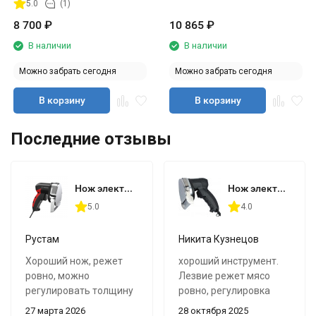
5.0
(1)
8 700
₽
10 865
₽
В наличии
В наличии
Можно забрать сегодня
Можно забрать сегодня
В корзину
В корзину
Последние отзывы
Нож электрический для шаурмы Hurakan HKN-ODKM
Нож электрический для шаурмы VIATTO VKC-100E
5.0
4.0
Рустам
Никита Кузнецов
Хороший нож, режет
хороший инструмент.
ровно, можно
Лезвие режет мясо
регулировать толщину
ровно, регулировка
среза, удобно в работе.
толщины полезная
27 марта 2026
28 октября 2025