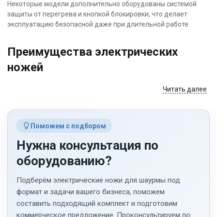
Некоторые модели дополнительно оборудованы системой
защиты от перегрева и кнопкой блокировки, что делает
эксплуатацию безопасной даже при длительной работе.
Преимущества электрических
ножей
Читать далее
Равномерная нарезка. Каждый срез получается
одинаковым по толщине, что улучшает подачу и внешний
вид шаурмы.
Экономия времени. Устройство снижает физическую
Поможем с подбором
нагрузку на оператора и ускоряет процесс
Нужна консультация по
приготовления.
оборудованию?
Минимальные потери продукта. Точный срез позволяет
сохранить структуру и сок мяса, не повреждая волокна.
Подберём электрические ножи для шаурмы под
Простота обслуживания. Съемные ножи легко
формат и задачи вашего бизнеса, поможем
промываются и затачиваются, что продлевает срок
составить подходящий комплект и подготовим
службы оборудования.
коммерческое предложение. Проконсультируем по