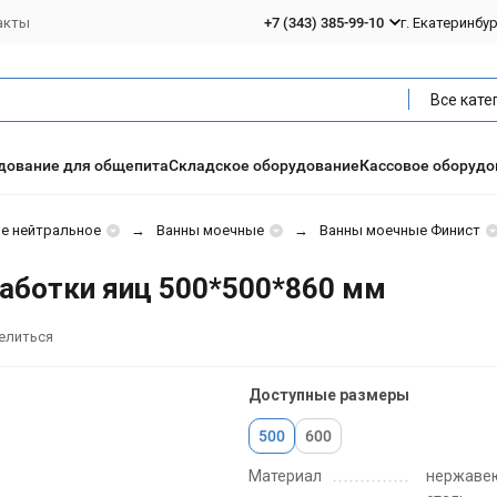
акты
+7 (343) 385-99-10
г. Екатеринбу
Все кате
дование для общепита
Складское оборудование
Кассовое оборудо
е нейтральное
Ванны моечные
Ванны моечные Финист
аботки яиц 500*500*860 мм
елиться
Доступные размеры
500
600
Материал
нержаве