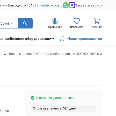
рг, ул. Высоцкого 40А
info@ekb-torg.ru
Заказать звонок
гории
Сравнение
Избранное
Корзина
вание
Весовое оборудование
Наше производство
Ванна моечная ВМЛя-4 для обработки яиц 500*500*860 мм
В наличии у поставщика
Отгрузка в течение 7-14 дней
ющая