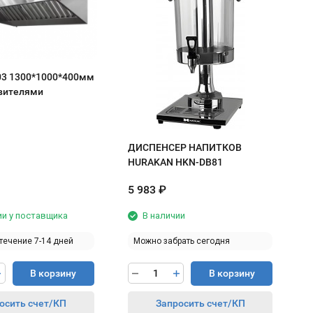
С
1
с
03 1300*1000*400мм
вителями
ДИСПЕНСЕР НАПИТКОВ
HURAKAN HKN-DB81
5 983
₽
4
ии у поставщика
В наличии
 течение 7-14 дней
Можно забрать сегодня
В корзину
В корзину
осить счет/КП
Запросить счет/КП