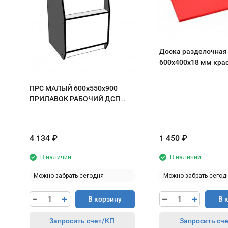
Доска разделочная
600х400х18 мм кра
полипропилен
ПРС МАЛЫЙ 600х550х900
ПРИЛАВОК РАБОЧИЙ ДСП
белый/кромка черная
4 134
₽
1 450
₽
В наличии
В наличии
Можно забрать сегодня
Можно забрать сегод
В корзину
В 
Запросить счет/КП
Запросить сч