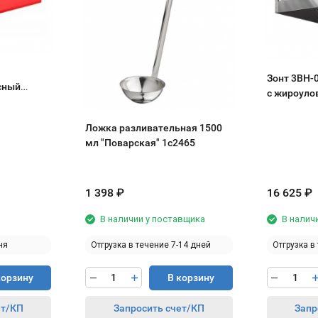
Зонт 3ВН-
сный
с жироуло
Ложка разливательная 1500
мл "Поварская" 1с2465
1 398
₽
16 625
₽
В наличии у поставщика
В налич
ня
Отгрузка в течение 7-14 дней
Отгрузка в
корзину
В корзину
ет/КП
Запросить счет/КП
Запр