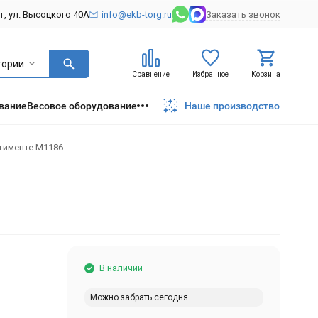
рг, ул. Высоцкого 40А
info@ekb-torg.ru
Заказать звонок
гории
Сравнение
Избранное
Корзина
вание
Весовое оборудование
Наше производство
тименте М1186
В наличии
Можно забрать сегодня