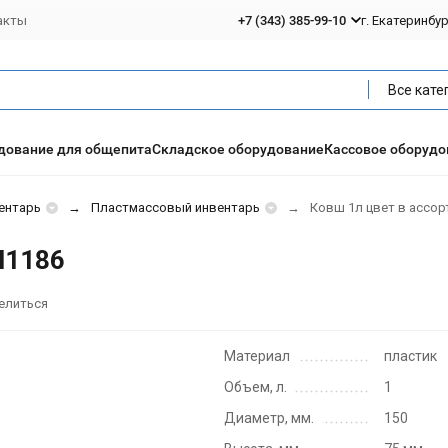
акты
+7 (343) 385-99-10
г. Екатеринбу
Все кате
дование для общепита
Складское оборудование
Кассовое оборудо
ентарь
Пластмассовый инвентарь
Ковш 1л цвет в ассор
М1186
елиться
Материал
пластик
Объем, л.
1
Диаметр, мм.
150