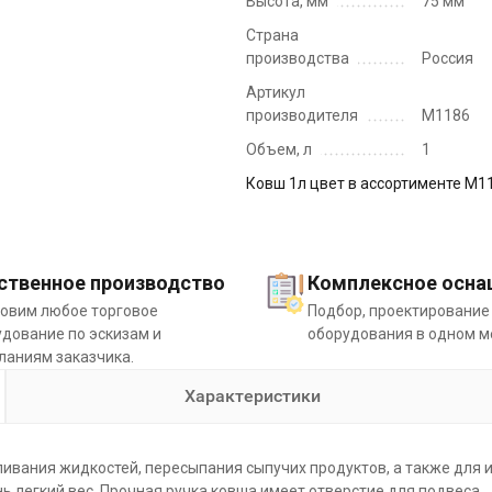
Высота, мм
75 мм
Страна
производства
Россия
Артикул
производителя
М1186
Объем, л
1
Ковш 1л цвет в ассортименте М1
ственное производство
Комплексное осна
товим любое торговое
Подбор, проектирование
дование по эскизам и
оборудования в одном м
ланиям заказчика.
Характеристики
ания жидкостей, пересыпания сыпучих продуктов, а также для ис
нь легкий вес. Прочная ручка ковша имеет отверстие для подвеса