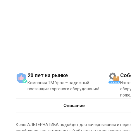
20 лет на рынке
Соб
Компания ТМ Урал – надежный
Изго
поставщик торгового оборудования!
обору
поже
Описание
Ковш АЛЬТЕРНАТИВА подойдет для зачерпывания и перелив
устойчивое дно, оптимальный объем и, в то же время, оче