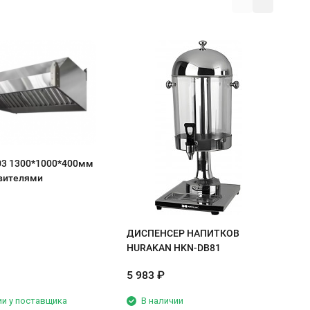
С
1
с
03 1300*1000*400мм
вителями
ДИСПЕНСЕР НАПИТКОВ
HURAKAN HKN-DB81
5 983
₽
4
ии у поставщика
В наличии