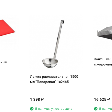
Зонт 3ВН-
сный
с жироуло
Ложка разливательная 1500
мл "Поварская" 1с2465
1 398
₽
16 625
₽
В наличии у поставщика
В налич