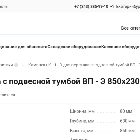
акты
+7 (343) 385-99-10
г. Екатеринбу
Все кате
дование для общепита
Складское оборудование
Кассовое оборудо
рстаки
Комплект К - 1 - Э для верстака с подвесной тумбой ВП - 
а с подвесной тумбой ВП - Э 850х23
елиться
Ширина, мм
80 мм
Глубина, мм
630 мм
Высота, мм
860 мм