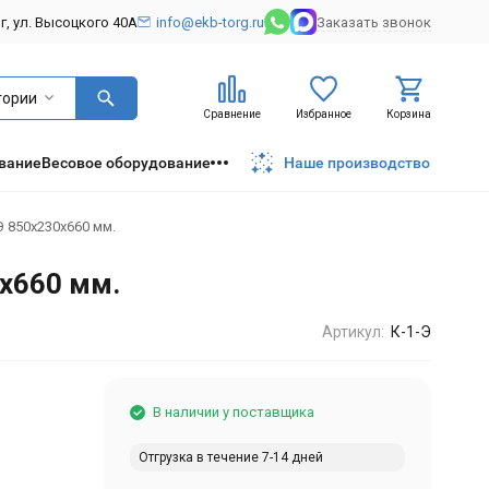
рг, ул. Высоцкого 40А
info@ekb-torg.ru
Заказать звонок
гории
Сравнение
Избранное
Корзина
вание
Весовое оборудование
Наше производство
Э 850х230х660 мм.
0х660 мм.
Артикул:
К-1-Э
В наличии у поставщика
Отгрузка в течение 7-14 дней