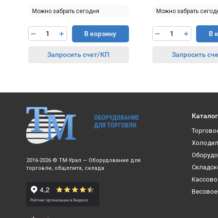
Можно забрать сегодня
Можно забрать сегод
В корзину
В 
Запросить счет/КП
Запросить сч
Каталог
Торгово
Холодил
Оборудо
2016-2026 © ТМ-Урал — Оборудование для
Складск
торговли, общепита, склада
Кассово
Весовое