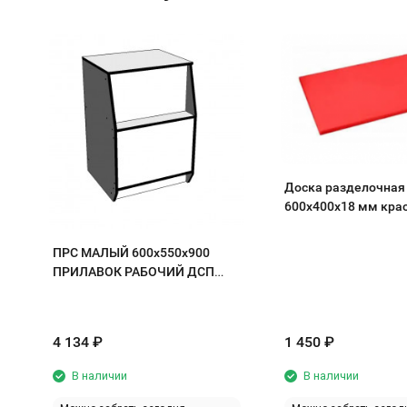
Доска разделочная
600х400х18 мм кра
полипропилен
ПРС МАЛЫЙ 600х550х900
ПРИЛАВОК РАБОЧИЙ ДСП
белый/кромка черная
4 134
₽
1 450
₽
В наличии
В наличии