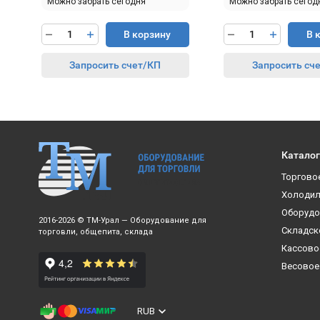
Можно забрать сегодня
Можно забрать сегод
В корзину
В 
Запросить счет/КП
Запросить сч
Каталог
Торгово
Холодил
Оборудо
2016-2026 © ТМ-Урал — Оборудование для
Складск
торговли, общепита, склада
Кассово
Весовое
RUB