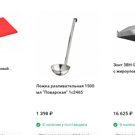
Зонт 3ВН-
сный
с жироуло
Ложка разливательная 1500
мл "Поварская" 1с2465
1 398
₽
16 625
₽
В наличии у поставщика
В налич