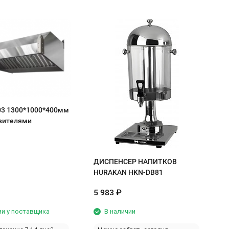
С
1
с
03 1300*1000*400мм
вителями
ДИСПЕНСЕР НАПИТКОВ
HURAKAN HKN-DB81
5 983
₽
4
ии у поставщика
В наличии