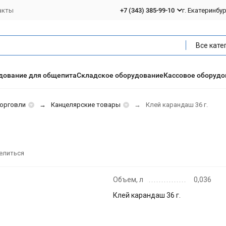
акты
+7 (343) 385-99-10
г. Екатеринбу
Все кате
дование для общепита
Складское оборудование
Кассовое оборудо
торговли
Канцелярские товары
Клей карандаш 36 г.
елиться
Объем, л
0,036
Клей карандаш 36 г.