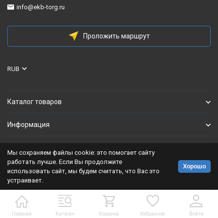
info@ekb-torg.ru
Проложить маршрут
RUB
Каталог товаров
Информация
Мы сохраняем файлы cookie: это помогает сайту
Политика персональных данных
работать лучше. Если Вы продолжите
Хорошо
использовать сайт, мы будем считать, что Вас это
Разработано в
bodysite.ru
устраивает.
Главная
Каталог
Корзина
Избранное
Войти