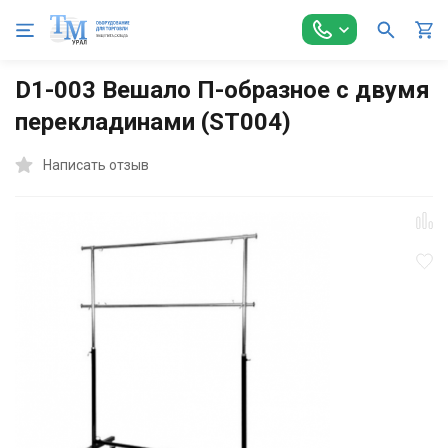
Главная
Торговое оборудование
Вешала и стойки
Веша
D1-003 Вешало П-образное с двумя
перекладинами (ST004)
Написать отзыв