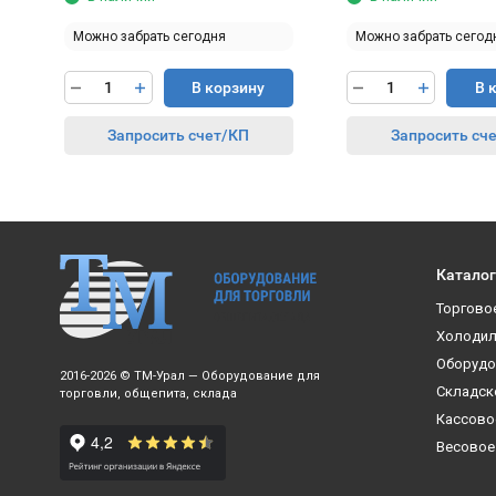
Можно забрать сегодня
Можно забрать сегод
В корзину
В 
Запросить счет/КП
Запросить сч
Каталог
Торгово
Холодил
Оборудо
2016-2026 © ТМ-Урал — Оборудование для
Складск
торговли, общепита, склада
Кассово
Весовое