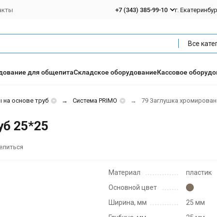
акты
+7 (343) 385-99-10
г. Екатеринбу
Все кате
дование для общепита
Складское оборудование
Кассовое оборудо
 на основе труб
Система PRIMO
79 Заглушка хромированн
уб 25*25
елиться
Материал
пластик
Основной цвет
Ширина, мм
25 мм