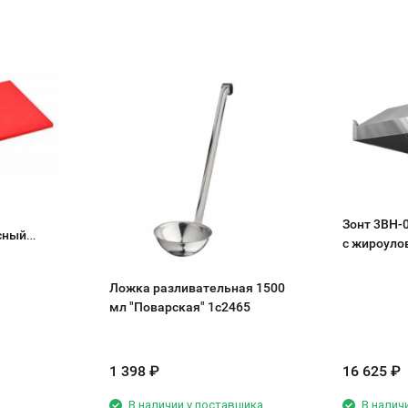
Зонт 3ВН-
сный
с жироуло
Ложка разливательная 1500
мл "Поварская" 1с2465
1 398
₽
16 625
₽
В наличии у поставщика
В налич