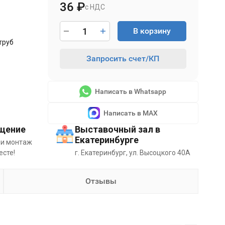
36
₽
с НДС
В корзину
труб
Запросить счет/КП
Написать в Whatsapp
Написать в MAX
щение
Выставочный зал в
Екатеринбурге
 и монтаж
есте!
г. Екатеринбург, ул. Высоцкого 40А
Отзывы