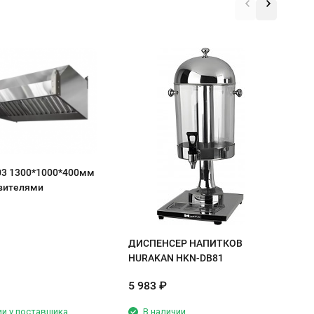
С
1
с
03 1300*1000*400мм
вителями
ДИСПЕНСЕР НАПИТКОВ
HURAKAN HKN-DB81
5 983
₽
4
ии у поставщика
В наличии