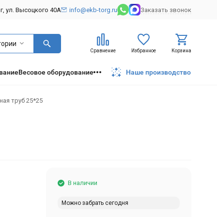
рг, ул. Высоцкого 40А
info@ekb-torg.ru
Заказать звонок
гории
Сравнение
Избранное
Корзина
вание
Весовое оборудование
Наше производство
ая труб 25*25
В наличии
Можно забрать сегодня