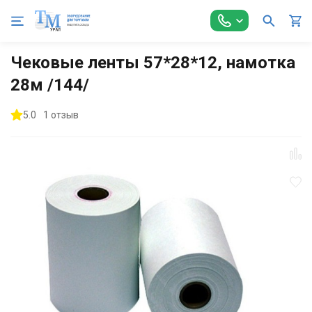
Главная
Кассовое оборудование
Чековая лента
Чековы
Чековые ленты 57*28*12, намотка
28м /144/
5.0
1 отзыв