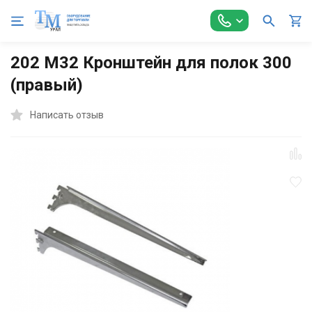
Главная
Торговое оборудование
Модульные системы
С
202 М32 Кронштейн для полок 300
(правый)
Написать отзыв