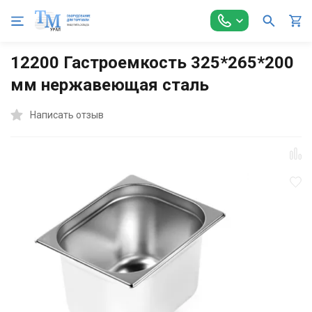
Главная
Оборудование для Общепита
Гастроемкости
Г
12200 Гастроемкость 325*265*200
мм нержавеющая сталь
Написать отзыв