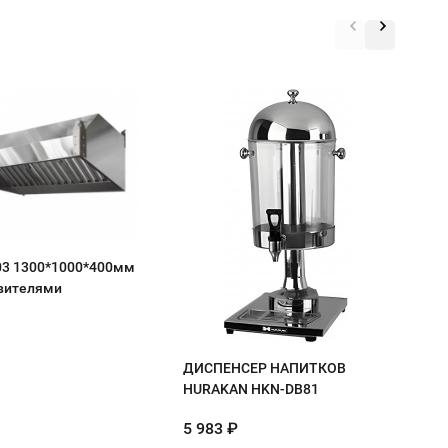
С
1
с
03 1300*1000*400мм
вителями
ДИСПЕНСЕР НАПИТКОВ
HURAKAN HKN-DB81
5 983
₽
4