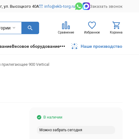
рг, ул. Высоцкого 40А
info@ekb-torg.ru
Заказать звонок
гории
Сравнение
Избранное
Корзина
вание
Весовое оборудование
Наше производство
прилегающее 900 Vertical
В наличии
Можно забрать сегодня