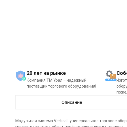
20 лет на рынке
Соб
Компания ТМ Урал – надежный
Изго
поставщик торгового оборудования!
обору
поже
Описание
Модульная система Vertical -универсальное торговое об
магазины одежды, обуви, парфюмерии и других товаров.