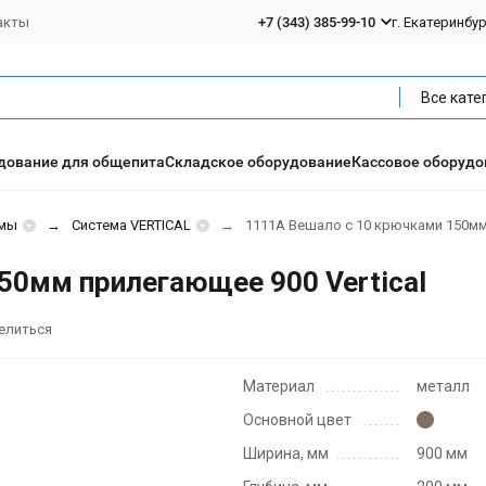
акты
+7 (343) 385-99-10
г. Екатеринбу
Все кате
дование для общепита
Складское оборудование
Кассовое оборудо
емы
Система VERTIСAL
1111A Вешало с 10 крючками 150мм 
50мм прилегающее 900 Vertical
елиться
Материал
металл
Основной цвет
Ширина, мм
900 мм