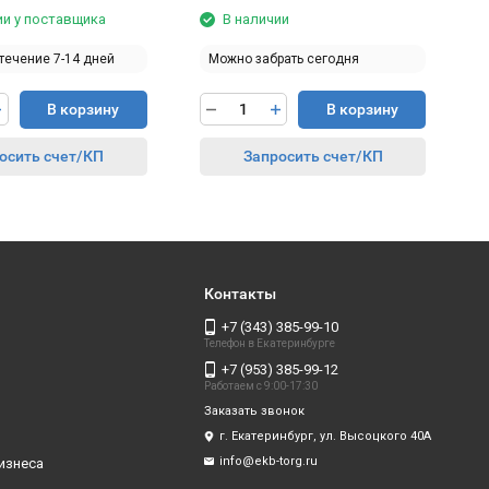
ии у поставщика
В наличии
 течение 7-14 дней
Можно забрать сегодня
В корзину
В корзину
осить счет/КП
Запросить счет/КП
Контакты
+7 (343) 385-99-10
Телефон в Екатеринбурге
+7 (953) 385-99-12
Работаем с 9:00-17:30
Заказать звонок
г. Екатеринбург, ул. Высоцкого 40А
info@ekb-torg.ru
изнеса