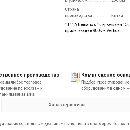
Глубина, мм
200 мм
Страна
производства
Китай
1111A Вешало с 10 крючками 15
прилегающее 900мм Vertical
ственное производство
Комплексное осна
товим любое торговое
Подбор, проектирование
дование по эскизам и
оборудования в одном м
ланиям заказчика.
Характеристики
орудование со стильным дизайном,выполнена в цвете хром.Позволя