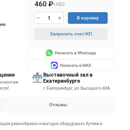
460
₽
с НДС
В корзину
0мм
Запросить счет/КП
Написать в Whatsapp
Написать в MAX
щение
Выставочный зал в
Екатеринбурге
 и монтаж
есте!
г. Екатеринбург, ул. Высоцкого 40А
Отзывы
ющая разнообразно и выгодно оборудовать бутики и