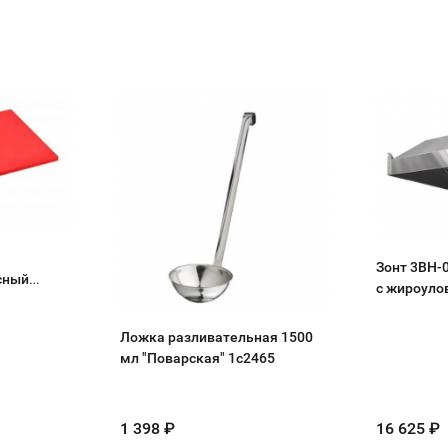
Зонт 3ВН-
сный
с жироуло
Ложка разливательная 1500
мл "Поварская" 1с2465
1 398
₽
16 625
₽