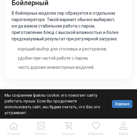
Бойлерный
В бойлерных моделях пар образуется в отдельном
парогенераторе. Такой вариант обычно выбирают,
когда важна стабильная работа с паром,
приготовление блюд с высокой влажностью и более
предсказуемый результат при регулярной загрузке.
хороший выбор для столовых и ресторанов;
удобен при частой работе с паром;
часто дороже инжекторных моделей.
Инжекторный
Мы сохраняем файлы cookie: это помогает сайту
работать лучше. Если Вы продолжите
Хорошо
В инжекторных моделях вода подаётся в камеру и
использовать сайт, мы будем считать, что Вас это
превращается в пар за счёт нагретых элементов. Такие
устраивает.
пароконвектоматы часто проще по конструкции и
доступнее по цене, поэтому подходят для старта и
задач, где пар используется не постоянно.
Главная
Каталог
Корзина
Избранное
Войти