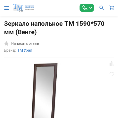
Главная
Торговое оборудование
Зеркала,банкетки
Зер
Зеркало напольное ТМ 1590*570
мм (Венге)
Написать отзыв
Бренд:
ТМ Урал