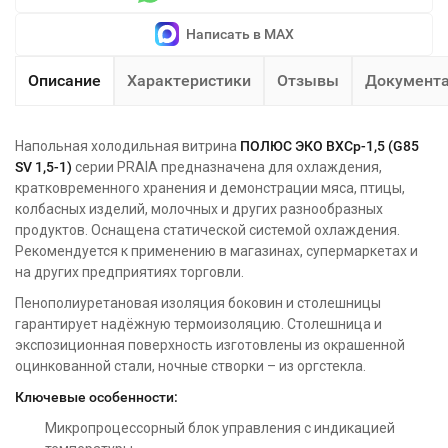
Написать в MAX
Описание
Характеристики
Отзывы
Документ
Напольная холодильная витрина
ПОЛЮС ЭКО ВХСр-1,5 (G85
SV 1,5-1)
серии PRAIA предназначена для охлаждения,
кратковременного хранения и демонстрации мяса, птицы,
колбасных изделий, молочных и других разнообразных
продуктов. Оснащена статической системой охлаждения.
Рекомендуется к применению в магазинах, супермаркетах и
на других предприятиях торговли.
Пенополиуретановая изоляция боковин и столешницы
гарантирует надёжную термоизоляцию. Столешница и
экспозиционная поверхность изготовлены из окрашенной
оцинкованной стали, ночные створки – из оргстекла.
Ключевые особенности:
Микропроцессорный блок управления с индикацией