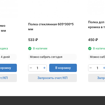
Полка дсп
Полка стеклянная 605*300*5
имо
кромка в 
мм
*16 мм
533
₽
450
₽
авщика
В наличии
В налич
14 дней
Можно забрать сегодня
Можно заб
корзину
В корзину
ет/КП
Запросить счет/КП
Запр