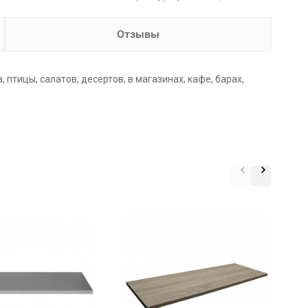
Отзывы
тицы, салатов, десертов, в магазинах, кафе, барах,
П
б