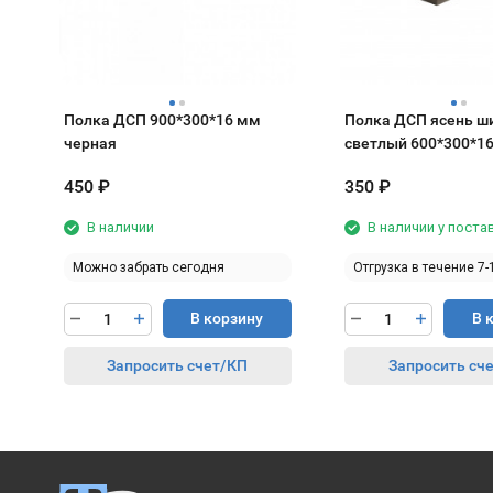
Полка ДСП 900*300*16 мм
Полка ДСП ясень ш
черная
светлый 600*300
450
₽
350
₽
В наличии
В наличии у пост
Можно забрать сегодня
Отгрузка в течение 7-
В корзину
В 
Запросить счет/КП
Запросить сч