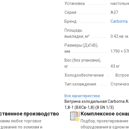
Установка
настоль
Серия
A37
Бренд
Carboma
Площадь
выкладки, м²
0.42 кв. м
Размеры (ДхГхВ),
мм
1790 × 37
Вес (без упаковки),
кг
43 кг
Холодообеспечение
Встро
Тип охлаждения
Статичес
Все характеристики
Витрина холодильная Carboma A
1,8-1 (ВХСв-1,8) (8 GN 1/3)
ственное производство
Комплексное осна
товим любое торговое
Подбор, проектирование
дование по эскизам и
оборудования в одном м