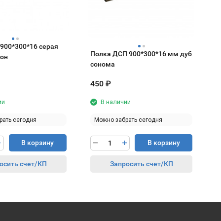
 900*300*16 серая
Полка ДСП 900*300*16 мм дуб
тон
сонома
450
₽
3
ии
В наличии
рать сегодня
Можно забрать сегодня
В корзину
В корзину
осить счет/КП
Запросить счет/КП