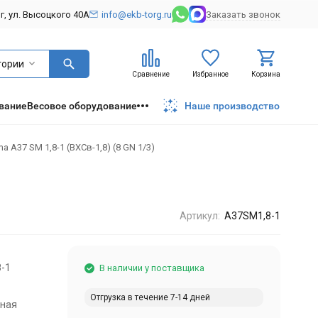
рг, ул. Высоцкого 40А
info@ekb-torg.ru
Заказать звонок
гории
Сравнение
Избранное
Корзина
вание
Весовое оборудование
Наше производство
A37 SM 1,8-1 (ВХСв-1,8) (8 GN 1/3)
Артикул:
A37SM1,8-1
-1
В наличии у поставщика
Отгрузка в течение 7-14 дней
ьная