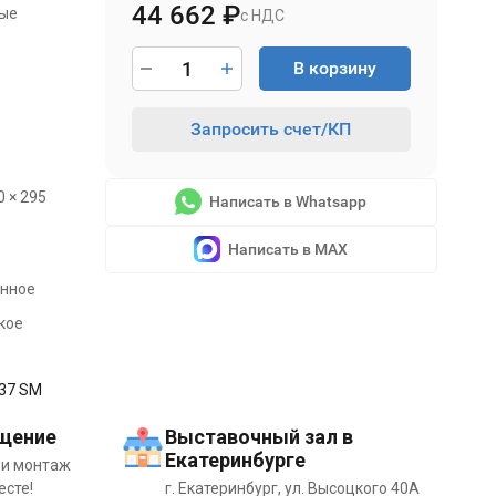
44 662
₽
ные
с НДС
В корзину
Запросить счет/КП
.
0 × 295
Написать в Whatsapp
Написать в MAX
енное
кое
37 SM
щение
Выставочный зал в
Екатеринбурге
 и монтаж
есте!
г. Екатеринбург, ул. Высоцкого 40А