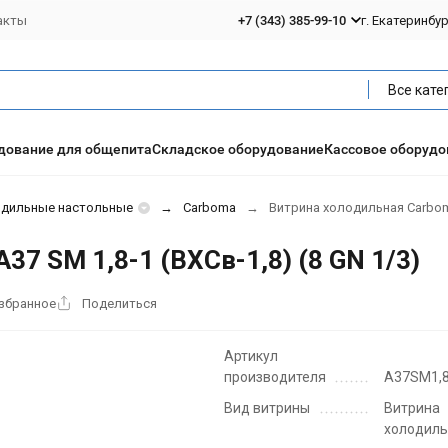
акты
+7 (343) 385-99-10
г. Екатеринбу
Все кате
дование для общепита
Складское оборудование
Кассовое оборудо
одильные настольные
Carboma
Витрина холодильная Carboma 
7 SM 1,8-1 (ВХСв-1,8) (8 GN 1/3)
избранное
Поделиться
Артикул
производителя
A37SM1,8
Вид витрины
Витрина
холодил