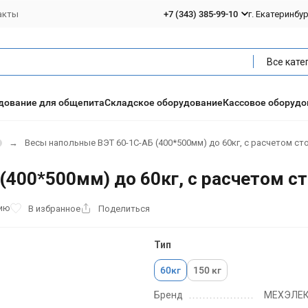
акты
+7 (343) 385-99-10
г. Екатеринбу
Все кате
дование для общепита
Складское оборудование
Кассовое оборудо
Весы напольные ВЭТ 60-1С-АБ (400*500мм) до 60кг, с расчетом ст
(400*500мм) до 60кг, с расчетом с
нию
В избранное
Поделиться
Тип
60кг
150 кг
Бренд
МЕХЭЛЕ