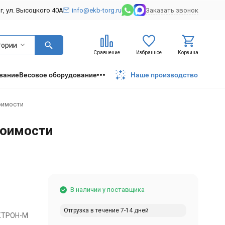
рг, ул. Высоцкого 40А
info@ekb-torg.ru
Заказать звонок
гории
Сравнение
Избранное
Корзина
вание
Весовое оборудование
Наше производство
оимости
тоимости
В наличии у поставщика
Отгрузка в течение 7-14 дней
КТРОН-М