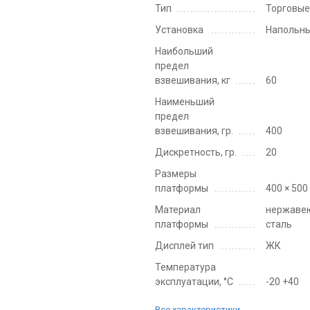
Тип
Торговы
Установка
Напольн
Наибольший
предел
взвешивания, кг
60
Наименьший
предел
взвешивания, гр.
400
Дискретность, гр.
20
Размеры
платформы
400 × 500
Материал
нержаве
платформы
сталь
Дисплей тип
ЖК
Температура
эксплуатации, °C
-20 +40
Все характеристики