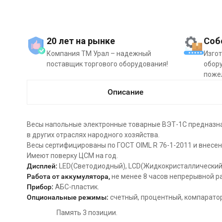
20 лет на рынке
Соб
Компания ТМ Урал – надежный
Изго
поставщик торгового оборудования!
обору
поже
Описание
Весы напольные электронные товарные ВЭТ-1С предназна
в других отраслях народного хозяйства.
Весы сертифицированы по ГОСТ OIML R 76-1-2011 и внесен
Имеют поверку ЦСМ на год.
Дисплей:
LЕD(Светодиодный), LCD(Жидкокристаллический
Работа от аккумулятора,
не менее 8 часов непрерывной р
Прибор:
АБС-пластик.
Опциональные режимы:
счетный, процентный, компарато
Память 3 позиции.