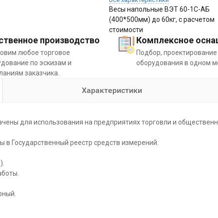
Весы напольные ВЭТ 60-1С-АБ
(400*500мм) до 60кг, с расчетом
стоимости
ственное производство
Комплексное осна
товим любое торговое
Подбор, проектирование
дование по эскизам и
оборудования в одном м
ланиям заказчика.
Характеристики
чены для использования на предприятиях торговли и общественн
ы в Государственный реестр средств измерений.
).
аботы.
рный.