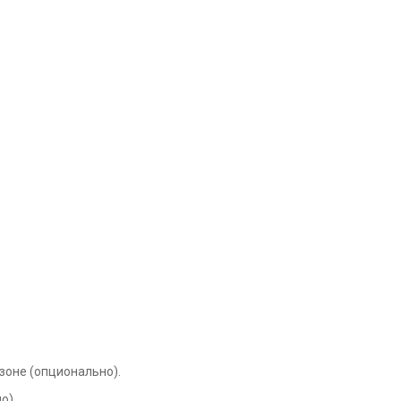
зоне (опционально).
о).