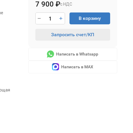
7 900
₽
е
с НДС
ые
В корзину
Запросить счет/КП
Написать в Whatsapp
Написать в MAX
ющая