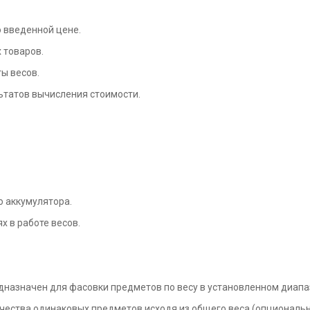
 введенной цене.
 товаров.
ы весов.
ьтатов вычисления стоимости.
о аккумулятора.
х в работе весов.
назначен для фасовки предметов по весу в установленном диапа
ества одинаковых предметов исходя из общего веса (опциональн