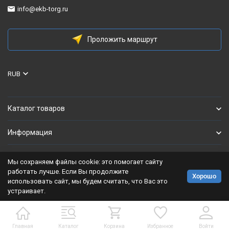
info@ekb-torg.ru
Проложить маршрут
RUB
Каталог товаров
Информация
Мы сохраняем файлы cookie: это помогает сайту
Политика персональных данных
работать лучше. Если Вы продолжите
Хорошо
использовать сайт, мы будем считать, что Вас это
Разработано в
bodysite.ru
устраивает.
Главная
Каталог
Корзина
Избранное
Войти