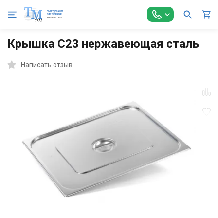
Главная
Оборудование для Общепита
Гастроемкости
Г
Крышка С23 нержавеющая сталь
Написать отзыв