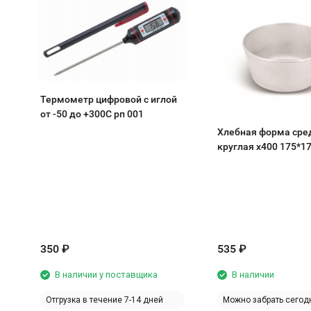
Термометр цифровой с иглой
от -50 до +300С рп 001
Хлебная форма сре
круглая х400 175*1
0,650кг
350
₽
535
₽
В наличии у поставщика
В наличии
Отгрузка в течение 7-14 дней
Можно забрать сегод