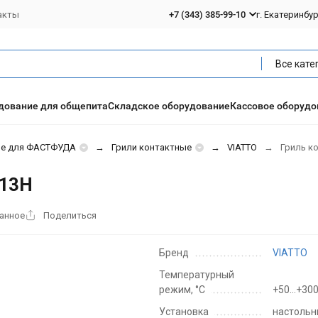
акты
+7 (343) 385-99-10
г. Екатеринбу
Все кате
дование для общепита
Складское оборудование
Кассовое оборудо
ие для ФАСТФУДА
Грили контактные
VIATTO
Гриль к
813H
ранное
Поделиться
Бренд
VIATTO
Температурный
режим, °C
+50...+300
Установка
настоль