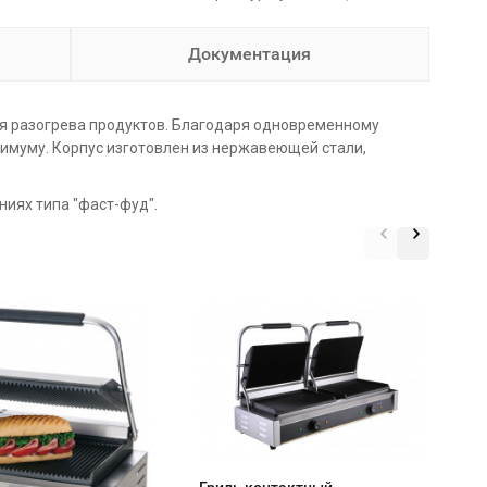
Документация
ля разогрева продуктов. Благодаря одновременному
нимуму. Корпус изготовлен из нержавеющей стали,
иях типа "фаст-фуд".
Г
H
Гриль контактный