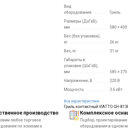
Вид
оборудования
Гриль
Размеры (ДхГхВ),
мм
580 × 400
Вес (без упаковки),
кг
26 кг
Вес, кг
31 кг
Габариты в
упаковке (ШxГxВ),
мм
585 × 375
Напряжение, В
220 В
Мощность
3.6 кВт
Все характеристики
Гриль контактный VIATTO GH-813
ственное производство
Комплексное осна
товим любое торговое
Подбор, проектирование
дование по эскизам и
оборудования в одном м