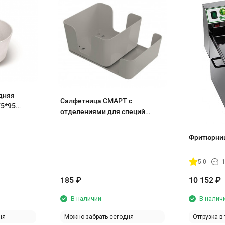
дняя
Салфетница СМАРТ с
75*95
отделениями для специй
С944СП
Фритюрниц
5.0
1
185
₽
10 152
₽
В наличии
В налич
ня
Можно забрать сегодня
Отгрузка в