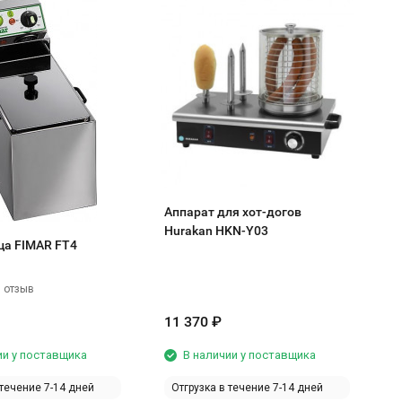
В
Аппарат для хот-догов
Hurakan HKN-Y03
а FIMAR FT4
 отзыв
11 370
₽
3
ии у поставщика
В наличии у поставщика
 течение 7-14 дней
Отгрузка в течение 7-14 дней