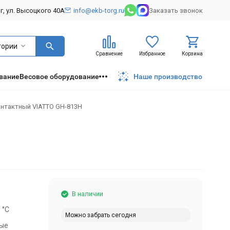
рг, ул. Высоцкого 40А
info@ekb-torg.ru
Заказать звонок
гории
Сравнение
Избранное
Корзина
вание
Весовое оборудование
Наше производство
онтактный VIATTO GH-813H
В наличии
 °С
Можно забрать сегодня
ные