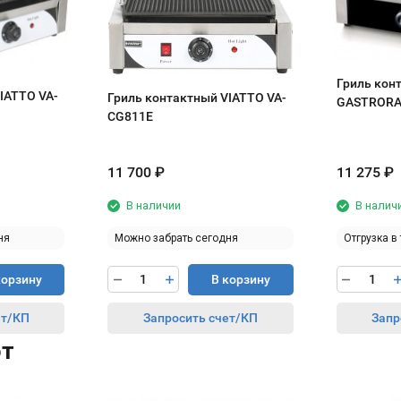
Гриль кон
IATTO VA-
Гриль контактный VIATTO VA-
GASTRORA
CG811E
11 700
₽
11 275
₽
В наличии
В налич
ня
Можно забрать сегодня
Отгрузка в
корзину
В корзину
ет/КП
Запросить счет/КП
Запр
ют