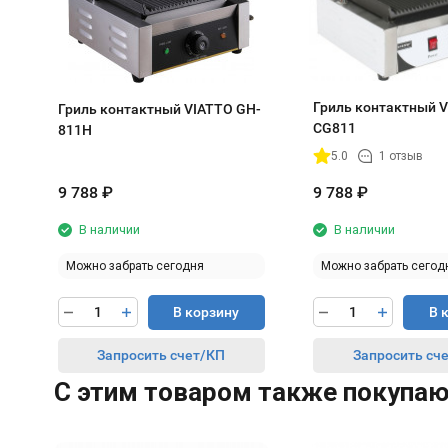
Гриль контактный V
Гриль контактный VIATTO GH-
CG811
811H
5.0
1 отзыв
9 788
₽
9 788
₽
В наличии
В наличии
Можно забрать сегодня
Можно забрать сегод
В корзину
В 
Запросить счет/КП
Запросить сч
C этим товаром также покупа