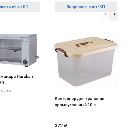
осить счет/КП
Запросить счет/КП
Х
к
0
амандра Hurakan
80
 отзыв
Контейнер для хранения
прямоугольный 10 л
372
₽
5