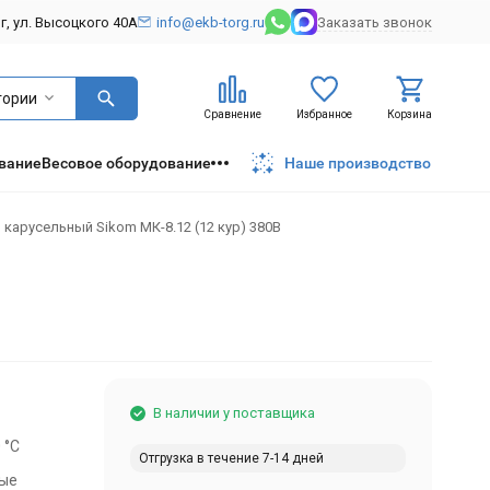
рг, ул. Высоцкого 40А
info@ekb-torg.ru
Заказать звонок
гории
Сравнение
Избранное
Корзина
вание
Весовое оборудование
Наше производство
 карусельный Sikom МК-8.12 (12 кур) 380В
В наличии у поставщика
 °С
Отгрузка в течение 7-14 дней
ные