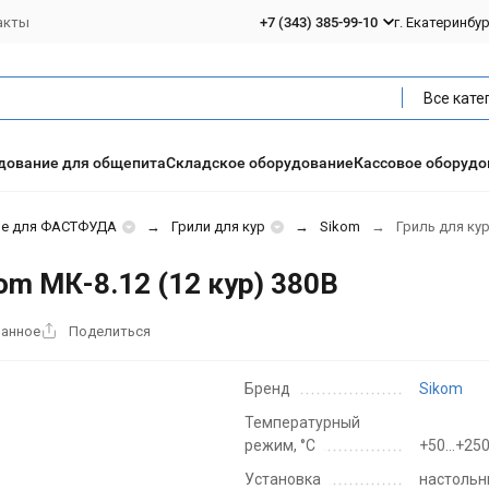
акты
+7 (343) 385-99-10
г. Екатеринбу
Все кате
дование для общепита
Складское оборудование
Кассовое оборудо
ие для ФАСТФУДА
Грили для кур
Sikom
Гриль для кур
om МК-8.12 (12 кур) 380В
ранное
Поделиться
Бренд
Sikom
Температурный
режим, °C
+50...+250
Установка
настоль