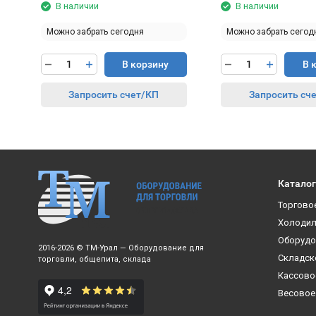
В наличии
В наличии
Можно забрать сегодня
Можно забрать сегод
В корзину
В 
Запросить счет/КП
Запросить сч
Каталог
Торгово
Холодил
Оборудо
2016-2026 © ТМ-Урал — Оборудование для
Складск
торговли, общепита, склада
Кассово
Весовое