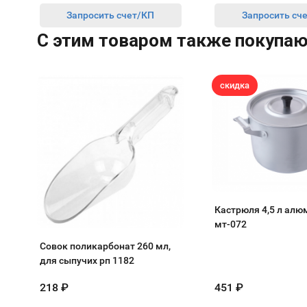
Запросить счет/КП
Запросить сч
C этим товаром также покупа
скидка
Кастрюля 4,5 л ал
мт-072
Совок поликарбонат 260 мл,
для сыпучих рп 1182
218
₽
451
₽