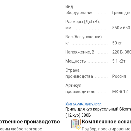
Вид
оборудования
Гриль для
Размеры (ДхГхВ),
мм
850 × 650
Вес (без упаковки),
кг
50 кг
Напряжение, В
220 В, 38
Мощность
5.1 кВт
Страна
производства
Россия
Артикул
производителя
МК-8.12
Все характеристики
Гриль для кур карусельный Sikom
(12 кур) 380В
ственное производство
Комплексное осна
товим любое торговое
Подбор, проектирование