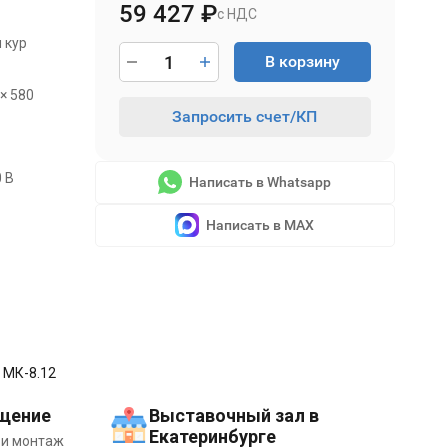
59 427
₽
с НДС
 кур
В корзину
 × 580
Запросить счет/КП
0 В
Написать в Whatsapp
Написать в MAX
 МК-8.12
щение
Выставочный зал в
Екатеринбурге
 и монтаж