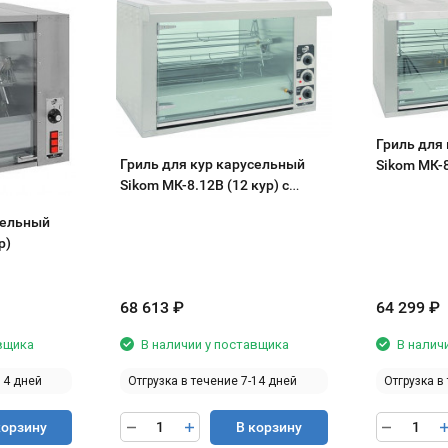
Гриль для
Гриль для кур карусельный
Sikom МК-8
Sikom МК-8.12В (12 кур) с
тепловой витриной, 380В
сельный
р)
68 613
₽
64 299
₽
авщика
В наличии у поставщика
В налич
14 дней
Отгрузка в течение 7-14 дней
Отгрузка в
корзину
В корзину