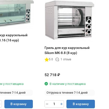
Г
S
т
 кур карусельный
.16 (16 кур)
Гриль для кур карусельный
Sikom МК-8.8 (8 кур)
5.0
1 отзыв
52 718
₽
6
ии у поставщика
В наличии у поставщика
 течение 7-14 дней
Отгрузка в течение 7-14 дней
В корзину
В корзину