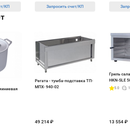
ет/КП
Запросить счет/КП
Запр
ют
Гриль сал
HKN-SLЕ 5
Регата - тумба-подставка ТП-
МПХ- 940-02
5.0
1
юминиевая
49 214
₽
13 554
₽