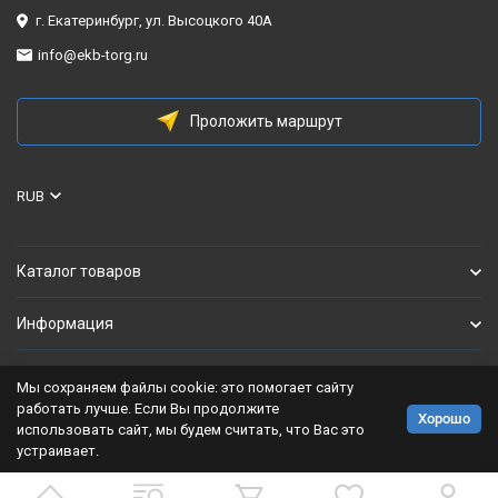
г. Екатеринбург, ул. Высоцкого 40А
info@ekb-torg.ru
Проложить маршрут
RUB
Каталог товаров
Информация
Мы сохраняем файлы cookie: это помогает сайту
Политика персональных данных
работать лучше. Если Вы продолжите
Хорошо
использовать сайт, мы будем считать, что Вас это
Разработано в
bodysite.ru
устраивает.