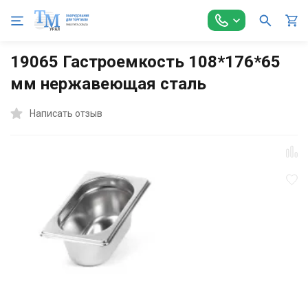
Главная
Оборудование для Общепита
Гастроемкости
Г
19065 Гастроемкость 108*176*65
мм нержавеющая сталь
Написать отзыв