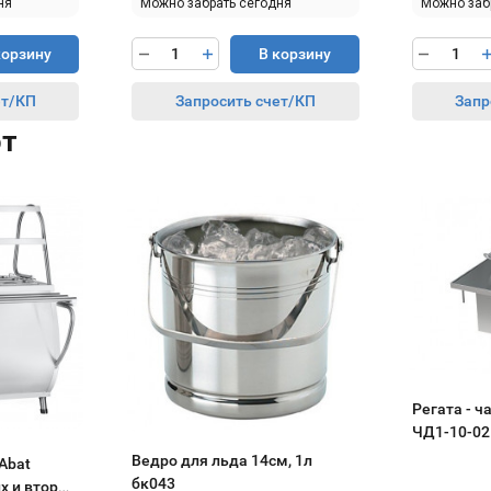
ня
Можно забрать сегодня
Можно заб
корзину
В корзину
ет/КП
Запросить счет/КП
Запр
ют
Регата - 
ЧД1-10-02
Ведро для льда 14см, 1л
Abat
бк043
х и вторых