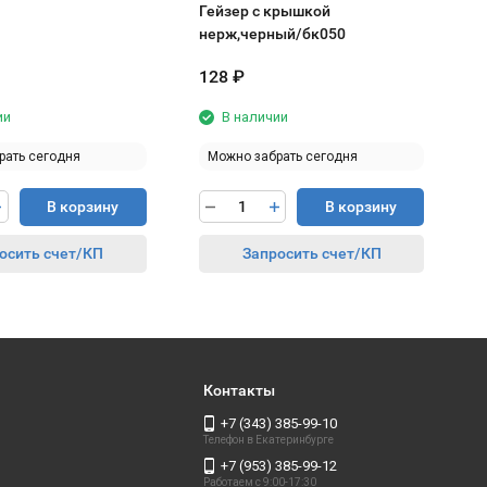
Гейзер с крышкой
нерж,черный/бк050
128
₽
6
ии
В наличии
рать сегодня
Можно забрать сегодня
В корзину
В корзину
осить счет/КП
Запросить счет/КП
Контакты
+7 (343) 385-99-10
Телефон в Екатеринбурге
+7 (953) 385-99-12
Работаем с 9:00-17:30