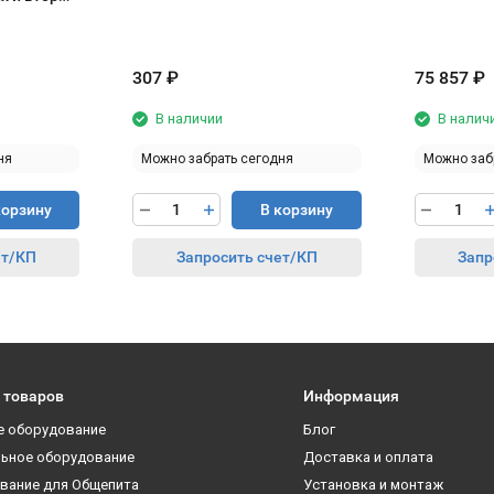
307
₽
75 857
₽
В наличии
В налич
ня
Можно забрать сегодня
Можно заб
корзину
В корзину
ет/КП
Запросить счет/КП
Запр
 товаров
Информация
е оборудование
Блог
ьное оборудование
Доставка и оплата
вание для Общепита
Установка и монтаж