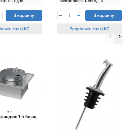
рать сегодня
Можно забрать сегодня
В корзину
В корзину
осить счет/КП
Запросить счет/КП
К
«
чафиндиш 1-х блюд