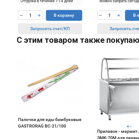
Отгрузка в течение 7-14 дней
Можно забрать сегод
В корзину
В 
Запросить счет/КП
Запросить сч
C этим товаром также покупа
Палочки для еды бамбуковые
GASTRORAG BC-21/100
Прилавок - мармит 
ЭМК-70М для первы