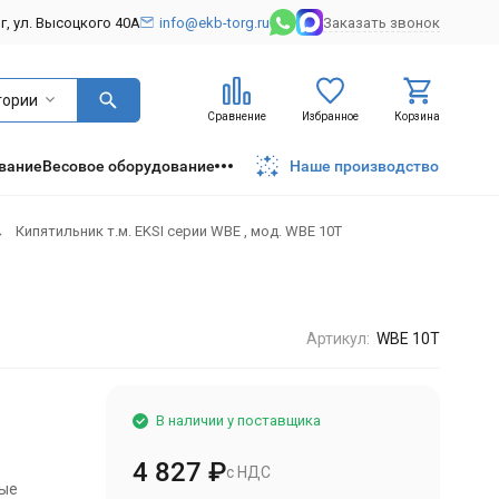
рг, ул. Высоцкого 40А
info@ekb-torg.ru
Заказать звонок
гории
Сравнение
Избранное
Корзина
вание
Весовое оборудование
Наше производство
Кипятильник т.м. EKSI серии WBE , мод. WBE 10Т
Артикул:
WBE 10Т
В наличии у поставщика
4 827
₽
с НДС
ные