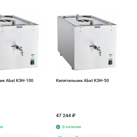
К
H
ик Abat КЭН-100
Кипятильник Abat КЭН-50
47 244
₽
7
ии
В наличии