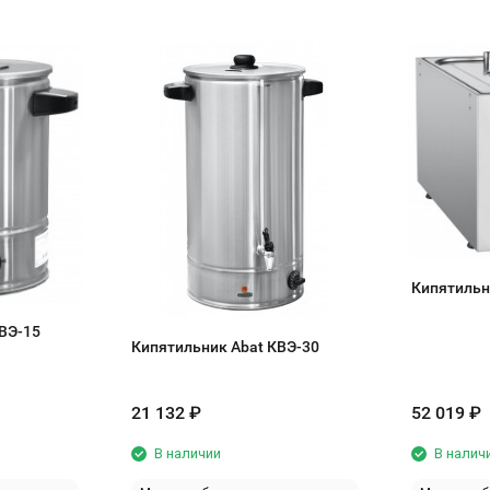
Кипятильн
ВЭ-15
Кипятильник Abat КВЭ-30
21 132
₽
52 019
₽
В наличии
В налич