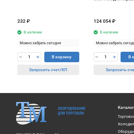
блюд
232
₽
124 054
₽
В наличии
В наличии
Можно забрать сегодня
Можно забрать сегод
В корзину
В 
Запросить счет/КП
Запросить сч
Каталог
Торгово
Холодил
Оборудо