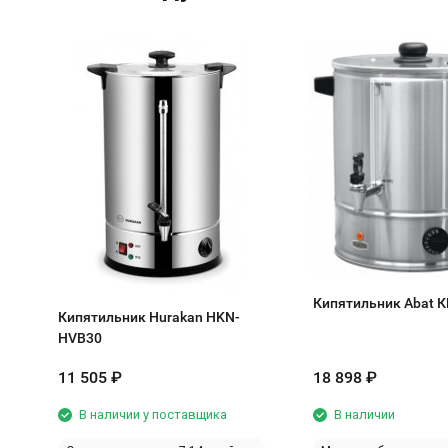
Кипятильник Abat К
Кипятильник Hurakan HKN-
HVВ30
11 505
₽
18 898
₽
В наличии у поставщика
В наличии