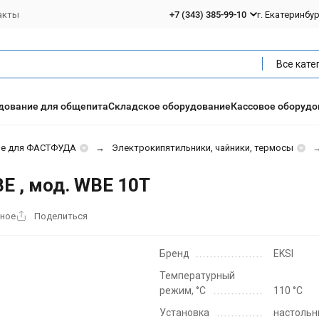
акты
+7 (343) 385-99-10
г. Екатеринбу
Все кате
дование для общепита
Складское оборудование
Кассовое оборудо
ие для ФАСТФУДА
Электрокипятильники, чайники, термосы
BE , мод. WBE 10Т
нное
Поделиться
Бренд
EKSI
Температурный
режим, °C
110 °С
Установка
настоль