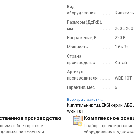
Вид
оборудования
Кипятиль
Размеры (ДхГхВ),
мм
260 × 260
Напряжение, В
220 В
Мощность
1.6 кВт
Страна
производства
Китай
Артикул
производителя
WBE 10Т
Гарантия, мес
6
Все характеристики
Кипятильник т.м. EKSI серии WBE ,
WBE 10Т
ственное производство
Комплексное осна
товим любое торговое
Подбор, проектирование
дование по эскизам и
оборудования в одном м