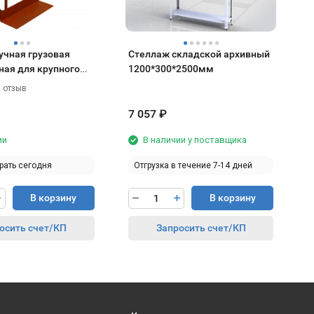
учная грузовая
Стеллаж складской архивный
ная для крупного
1200*300*2500мм
товара
 отзыв
7 057
₽
4
ии
В наличии у поставщика
рать сегодня
Отгрузка в течение 7-14 дней
В корзину
В корзину
осить счет/КП
Запросить счет/КП