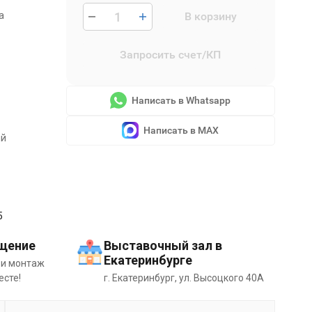
а
В корзину
Запросить счет/КП
Написать в Whatsapp
Написать в MAX
ый
5
щение
Выставочный зал в
Екатеринбурге
 и монтаж
есте!
г. Екатеринбург, ул. Высоцкого 40А