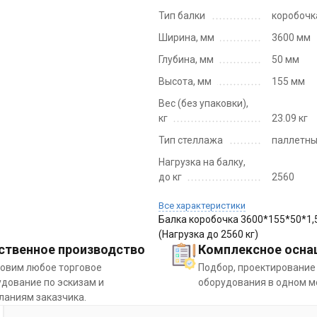
Тип балки
коробочк
Ширина, мм
3600 мм
Глубина, мм
50 мм
Высота, мм
155 мм
Вес (без упаковки),
кг
23.09 кг
Тип стеллажа
паллетн
Нагрузка на балку,
до кг
2560
Все характеристики
Балка коробочка 3600*155*50*1,
(Нагрузка до 2560 кг)
ственное производство
Комплексное осна
товим любое торговое
Подбор, проектирование
дование по эскизам и
оборудования в одном м
ланиям заказчика.