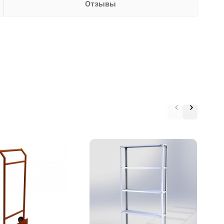
Отзывы
7
п