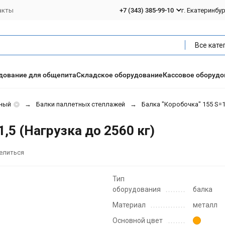
акты
+7 (343) 385-99-10
г. Екатеринбу
Все кате
дование для общепита
Складское оборудование
Кассовое оборудо
ный
Балки паллетных стеллажей
Балка "Коробочка" 155 S=1
,5 (Нагрузка до 2560 кг)
елиться
Тип
оборудования
балка
Материал
металл
Основной цвет