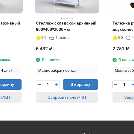
 архивный
Стеллаж складской архивный
Тележка р
800*400*2000мм
двухколес
бытового 
5.0
1 отзыв
5.0
1
5 432
₽
2 751
₽
авщика
В наличии
В налич
14 дней
Можно забрать сегодня
Можно заб
корзину
В корзину
ет/КП
Запросить счет/КП
Запр