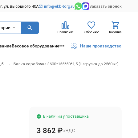
рг, ул. Высоцкого 40А
info@ekb-torg.ru
Заказать звонок
гории
Сравнение
Избранное
Корзина
вание
Весовое оборудование
Наше производство
,5
Балка коробочка 3600*155*50*1,5 (Нагрузка до 2560 кг)
В наличии у поставщика
3 862
₽
с НДС